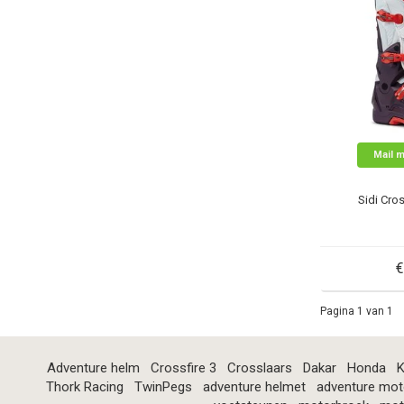
Mail m
Sidi Cro
€
Pagina 1 van 1
Adventure helm
Crossfire 3
Crosslaars
Dakar
Honda
K
Thork Racing
TwinPegs
adventure helmet
adventure mot