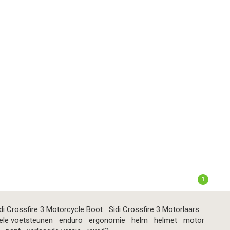
1
di Crossfire 3 Motorcycle Boot
Sidi Crossfire 3 Motorlaars
ele voetsteunen
enduro
ergonomie
helm
helmet
motor