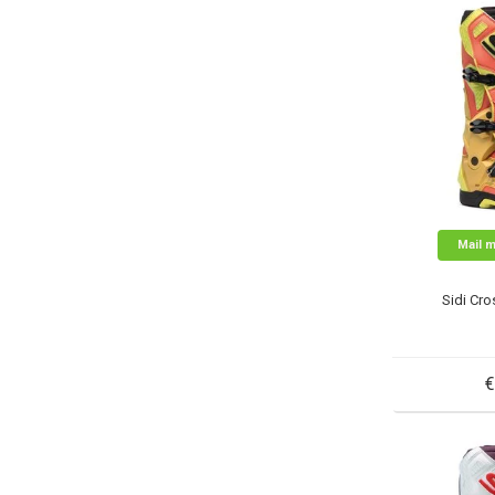
Mail m
Sidi Cro
€