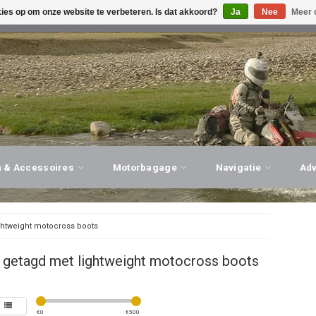
kies op om onze website te verbeteren. Is dat akkoord?
Ja
Nee
Meer 
G ADVIES, PERSOONLIJKE SERVICE!
BEZOEK ONZE WINK
n & Accessoires
Motorbagage
Navigatie
Ad
ghtweight motocross boots
 getagd met lightweight motocross boots
€
0
€
500