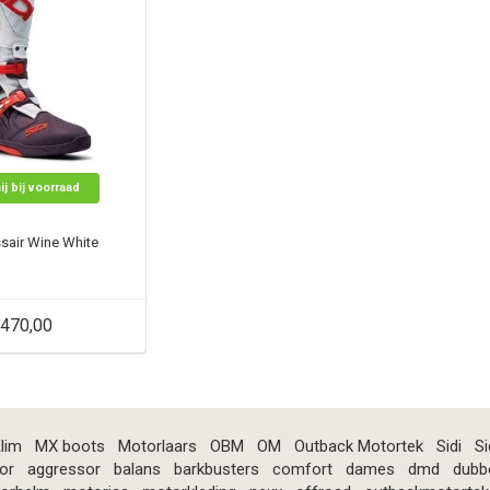
ij bij voorraad
ssair Wine White
470,00
lim
MX boots
Motorlaars
OBM
OM
Outback Motortek
Sidi
Si
or
aggressor
balans
barkbusters
comfort
dames
dmd
dubb