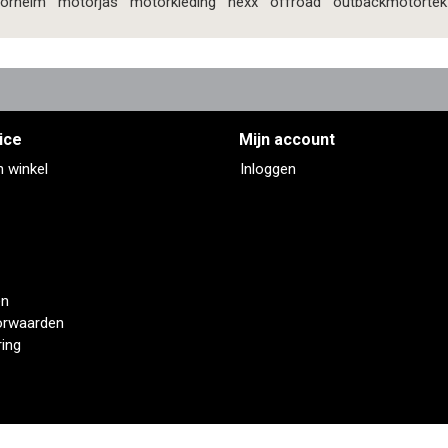
orhelm
motorjas
motorkleding
nexx
offroad
outbackmotortek
ice
Mijn account
n winkel
Inloggen
en
orwaarden
ring