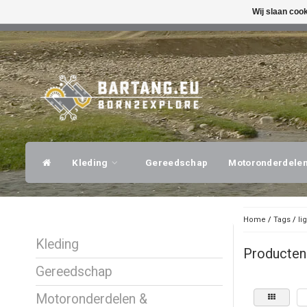
Wij slaan coo
SNELLE VERZENDING
DESKUNDI
Kleding
Gereedschap
Motoronderdele
Home
/
Tags
/
li
Kleding
Producten
Gereedschap
Motoronderdelen &