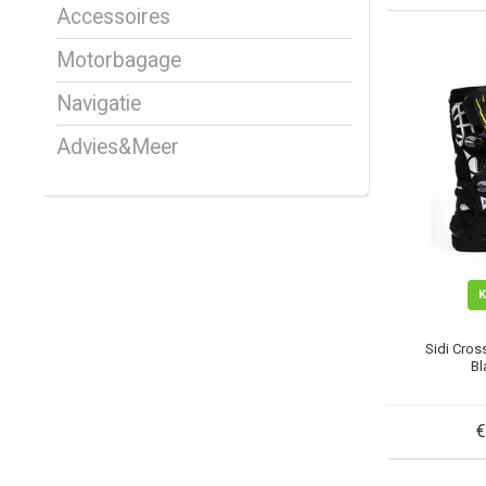
Accessoires
Motorbagage
Navigatie
Advies&Meer
Sidi Cros
Bl
€