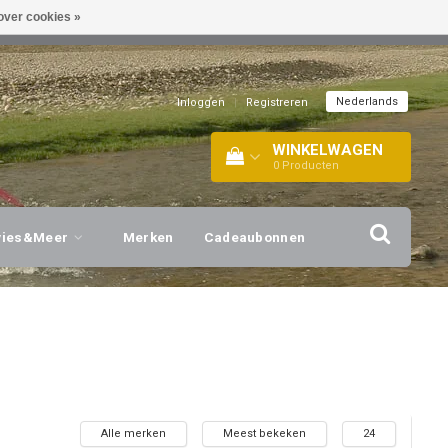
over cookies »
EL!
| +316 20112744 |
INFO@BARTANG.EU
|
Nederlands
Inloggen
|
Registreren
WINKELWAGEN
0
Producten
vies&Meer
Merken
Cadeaubonnen
Alle merken
Meest bekeken
24