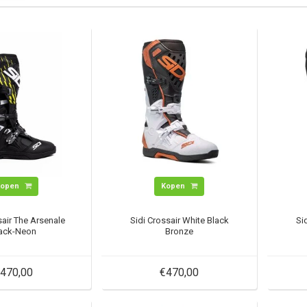
Kopen
Kopen
sair The Arsenale
Sidi Crossair White Black
Si
ack-Neon
Bronze
470,00
€470,00