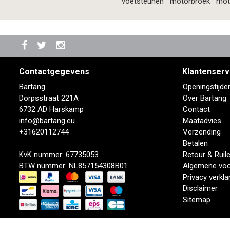
voetsteunen
motorbroek
mot
Contactgegevens
Klantenserv
Bartang
Openingstijde
Dorpsstraat 221A
Over Bartang
6732 AD Harskamp
Contact
info@bartang.eu
Maatadvies
+31620112744
Verzending
Betalen
KvK nummer: 67735053
Retour & Ruil
BTW nummer: NL857154308B01
Algemene vo
Privacy verkla
Disclaimer
Sitemap