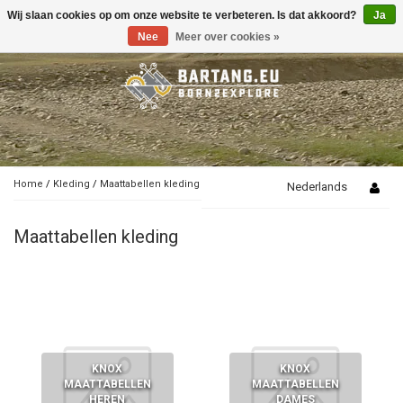
Wij slaan cookies op om onze website te verbeteren. Is dat akkoord?
Ja
Toggle
navigation
Nee
Meer over cookies »
Home
/
Kleding
/
Maattabellen kleding
Nederlands
Maattabellen kleding
KNOX
KNOX
MAATTABELLEN
MAATTABELLEN
HEREN
DAMES