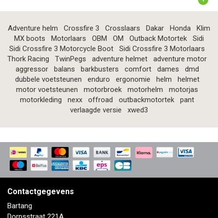
Adventure helm
Crossfire 3
Crosslaars
Dakar
Honda
Klim
MX boots
Motorlaars
OBM
OM
Outback Motortek
Sidi
Sidi Crossfire 3 Motorcycle Boot
Sidi Crossfire 3 Motorlaars
Thork Racing
TwinPegs
adventure helmet
adventure motor
aggressor
balans
barkbusters
comfort
dames
dmd
dubbele voetsteunen
enduro
ergonomie
helm
helmet
motor voetsteunen
motorbroek
motorhelm
motorjas
motorkleding
nexx
offroad
outbackmotortek
pant
verlaagde versie
xwed3
Contactgegevens
Bartang
Dorpsstraat 221A