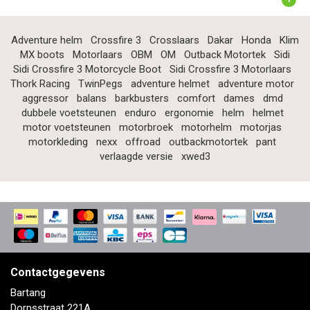
Adventure helm
Crossfire 3
Crosslaars
Dakar
Honda
Klim
MX boots
Motorlaars
OBM
OM
Outback Motortek
Sidi
Sidi Crossfire 3 Motorcycle Boot
Sidi Crossfire 3 Motorlaars
Thork Racing
TwinPegs
adventure helmet
adventure motor
aggressor
balans
barkbusters
comfort
dames
dmd
dubbele voetsteunen
enduro
ergonomie
helm
helmet
motor voetsteunen
motorbroek
motorhelm
motorjas
motorkleding
nexx
offroad
outbackmotortek
pant
verlaagde versie
xwed3
Contactgegevens
Bartang
Dorpsstraat 221A