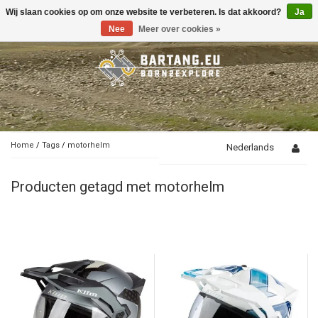
Wij slaan cookies op om onze website te verbeteren. Is dat akkoord?
Ja
Toggle
navigation
Nee
Meer over cookies »
Home
/
Tags
/
motorhelm
Nederlands
Producten getagd met motorhelm