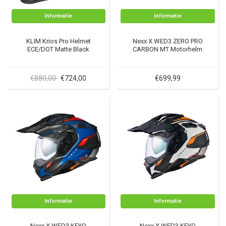
Informatie
Informatie
KLIM Krios Pro Helmet
Nexx X.WED3 ZERO PRO
ECE/DOT Matte Black
CARBON MT Motorhelm
€880,00
€724,00
€699,99
Informatie
Informatie
Nexx X.WED3 KEYO
Nexx X.WED3 KEYO