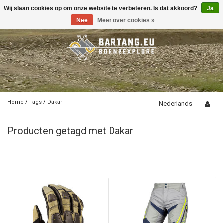
Wij slaan cookies op om onze website te verbeteren. Is dat akkoord?
Ja
Toggle
navigation
Nee
Meer over cookies »
Home
/
Tags
/
Dakar
Nederlands
Producten getagd met Dakar