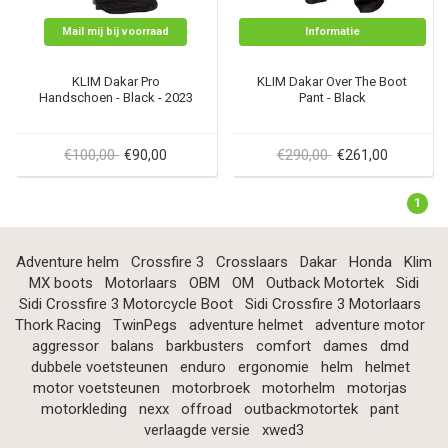
Mail mij bij voorraad
Informatie
KLIM Dakar Pro
KLIM Dakar Over The Boot
Handschoen - Black - 2023
Pant - Black
€100,00
€290,00
€90,00
€261,00
1
Adventure helm
Crossfire 3
Crosslaars
Dakar
Honda
Klim
MX boots
Motorlaars
OBM
OM
Outback Motortek
Sidi
Sidi Crossfire 3 Motorcycle Boot
Sidi Crossfire 3 Motorlaars
Thork Racing
TwinPegs
adventure helmet
adventure motor
aggressor
balans
barkbusters
comfort
dames
dmd
dubbele voetsteunen
enduro
ergonomie
helm
helmet
motor voetsteunen
motorbroek
motorhelm
motorjas
motorkleding
nexx
offroad
outbackmotortek
pant
verlaagde versie
xwed3