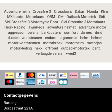
Adventure helm
Crossfire 3
Crosslaars
Dakar
Honda
Klim
MX boots
Motorlaars
OBM
OM
Outback Motortek
Sidi
Sidi Crossfire 3 Motorcycle Boot
Sidi Crossfire 3 Motorlaars
Thork Racing
TwinPegs
adventure helmet
adventure motor
aggressor
balans
barkbusters
comfort
dames
dmd
dubbele voetsteunen
enduro
ergonomie
helm
helmet
motor voetsteunen
motorbroek
motorhelm
motorjas
motorkleding
nexx
offroad
outbackmotortek
pant
verlaagde versie
xwed3
Contactgegevens
Bartang
Dorpsstraat 221A