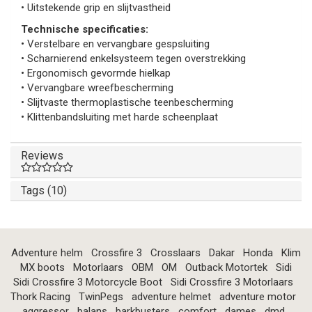
• Uitstekende grip en slijtvastheid
Technische specificaties:
• Verstelbare en vervangbare gespsluiting
• Scharnierend enkelsysteem tegen overstrekking
• Ergonomisch gevormde hielkap
• Vervangbare wreefbescherming
• Slijtvaste thermoplastische teenbescherming
• Klittenbandsluiting met harde scheenplaat
Reviews
Tags (10)
Adventure helm
Crossfire 3
Crosslaars
Dakar
Honda
Klim
MX boots
Motorlaars
OBM
OM
Outback Motortek
Sidi
Sidi Crossfire 3 Motorcycle Boot
Sidi Crossfire 3 Motorlaars
Thork Racing
TwinPegs
adventure helmet
adventure motor
aggressor
balans
barkbusters
comfort
dames
dmd