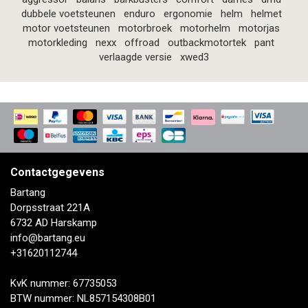
dubbele voetsteunen
enduro
ergonomie
helm
helmet
motor voetsteunen
motorbroek
motorhelm
motorjas
motorkleding
nexx
offroad
outbackmotortek
pant
verlaagde versie
xwed3
Contactgegevens
Bartang
Dorpsstraat 221A
6732 AD Harskamp
info@bartang.eu
+31620112744
KvK nummer: 67735053
BTW nummer: NL857154308B01