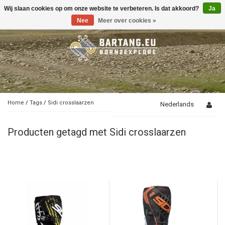
Wij slaan cookies op om onze website te verbeteren. Is dat akkoord?
Ja
Toggle
navigation
Nee
Meer over cookies »
Home
/
Tags
/
Sidi crosslaarzen
Nederlands
Producten getagd met Sidi crosslaarzen