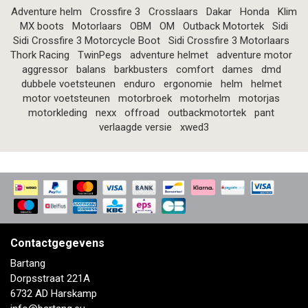
Adventure helm
Crossfire 3
Crosslaars
Dakar
Honda
Klim
MX boots
Motorlaars
OBM
OM
Outback Motortek
Sidi
Sidi Crossfire 3 Motorcycle Boot
Sidi Crossfire 3 Motorlaars
Thork Racing
TwinPegs
adventure helmet
adventure motor
aggressor
balans
barkbusters
comfort
dames
dmd
dubbele voetsteunen
enduro
ergonomie
helm
helmet
motor voetsteunen
motorbroek
motorhelm
motorjas
motorkleding
nexx
offroad
outbackmotortek
pant
verlaagde versie
xwed3
Contactgegevens
Bartang
Dorpsstraat 221A
6732 AD Harskamp