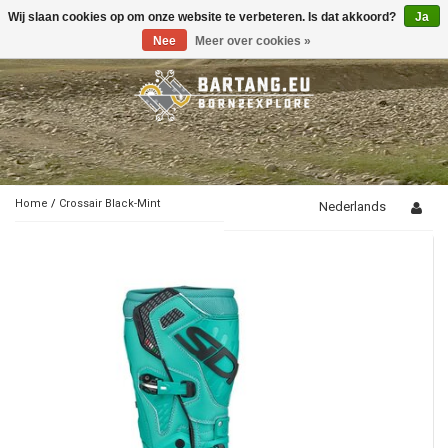
Wij slaan cookies op om onze website te verbeteren. Is dat akkoord?
Ja
Toggle
navigation
Nee
Meer over cookies »
Home
/
Crossair Black-Mint
Nederlands