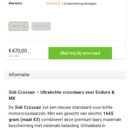
Reviews:
| Je beoordeling toevoegen
Optie : 43
Optie : 46
€470,00 .
Mail mij bij voorraad
Incl. btw
Informatie
Sidi Crossair – Ultralichte crosslaars voor Enduro &
MX
De
Sidi Crossair
zet een nieuwe standaard voor lichte
motorcrosslaarzen. Met een gewicht van slechts
1665
gram (maat 43)
combineert deze premium laars maximale
bescherming met minimale belasting. Ontwikkeld in