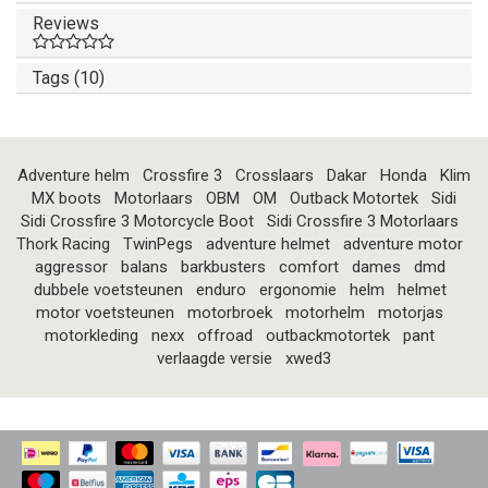
Reviews
Tags (10)
Adventure helm
Crossfire 3
Crosslaars
Dakar
Honda
Klim
MX boots
Motorlaars
OBM
OM
Outback Motortek
Sidi
Sidi Crossfire 3 Motorcycle Boot
Sidi Crossfire 3 Motorlaars
Thork Racing
TwinPegs
adventure helmet
adventure motor
aggressor
balans
barkbusters
comfort
dames
dmd
dubbele voetsteunen
enduro
ergonomie
helm
helmet
motor voetsteunen
motorbroek
motorhelm
motorjas
motorkleding
nexx
offroad
outbackmotortek
pant
verlaagde versie
xwed3