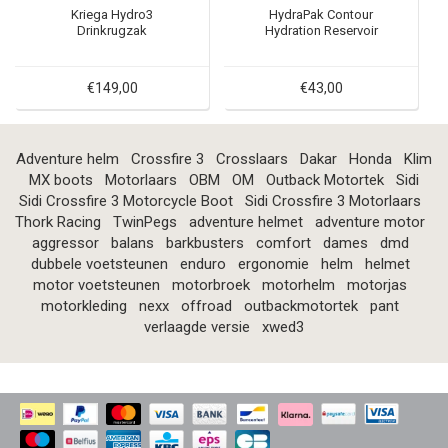
Kriega Hydro3
HydraPak Contour
Drinkrugzak
Hydration Reservoir
€149,00
€43,00
Adventure helm
Crossfire 3
Crosslaars
Dakar
Honda
Klim
MX boots
Motorlaars
OBM
OM
Outback Motortek
Sidi
Sidi Crossfire 3 Motorcycle Boot
Sidi Crossfire 3 Motorlaars
Thork Racing
TwinPegs
adventure helmet
adventure motor
aggressor
balans
barkbusters
comfort
dames
dmd
dubbele voetsteunen
enduro
ergonomie
helm
helmet
motor voetsteunen
motorbroek
motorhelm
motorjas
motorkleding
nexx
offroad
outbackmotortek
pant
verlaagde versie
xwed3