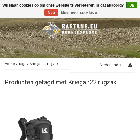
Wij slaan cookies op om onze website te verbeteren. Is dat akkoord?
Ja
Toggle
navigation
Nee
Meer over cookies »
Home
/
Tags
/
Kriega r22 rugzak
Nederlands
Producten getagd met Kriega r22 rugzak