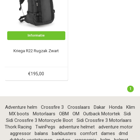
Informatie
Kriega R22 Rugzak Zwart
€195,00
1
Adventure helm
Crossfire 3
Crosslaars
Dakar
Honda
Klim
MX boots
Motorlaars
OBM
OM
Outback Motortek
Sidi
Sidi Crossfire 3 Motorcycle Boot
Sidi Crossfire 3 Motorlaars
Thork Racing
TwinPegs
adventure helmet
adventure motor
aggressor
balans
barkbusters
comfort
dames
dmd