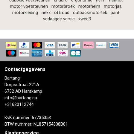
dubbele voetsteunen
enduro
ergonomie
helm
helmet
motor voetsteunen
motorbroek
motorhelm
motorjas
motorkleding
nexx
offroad
outbackmotortek
pant
verlaagde versie
xwed3
Contactgegevens
Bartang
Dorpsstraat 221A
6732 AD Harskamp
info@bartang.eu
+31620112744
KvK nummer: 67735053
BTW nummer: NL857154308B01
Klantenservice