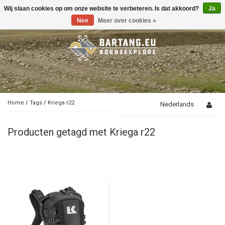
Wij slaan cookies op om onze website te verbeteren. Is dat akkoord?
Ja
Toggle
navigation
Nee
Meer over cookies »
Home
/
Tags
/
Kriega r22
Nederlands
Producten getagd met Kriega r22