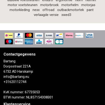
dubbele voetsteunen
enduro
ergonomie
helm
helmet
motor voetsteunen
motorbroek
motorhelm
motorjas
motorkleding
nexx
offroad
outbackmotortek
pant
verlaagde versie
xwed3
Contactgegevens
Bartang
Dorpsstraat 221A
6732 AD Harskamp
info@bartang.eu
+31620112744
KvK nummer: 67735053
BTW nummer: NL857154308B01
Klantenservice