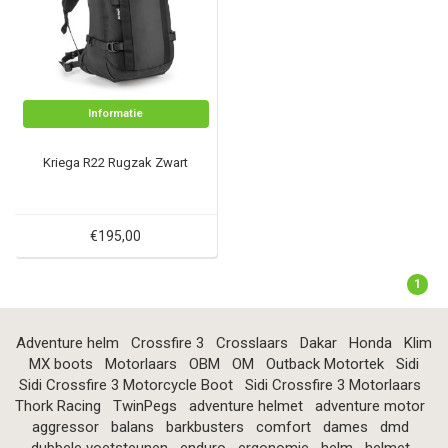
Informatie
Kriega R22 Rugzak Zwart
€195,00
1
Adventure helm
Crossfire 3
Crosslaars
Dakar
Honda
Klim
MX boots
Motorlaars
OBM
OM
Outback Motortek
Sidi
Sidi Crossfire 3 Motorcycle Boot
Sidi Crossfire 3 Motorlaars
Thork Racing
TwinPegs
adventure helmet
adventure motor
aggressor
balans
barkbusters
comfort
dames
dmd