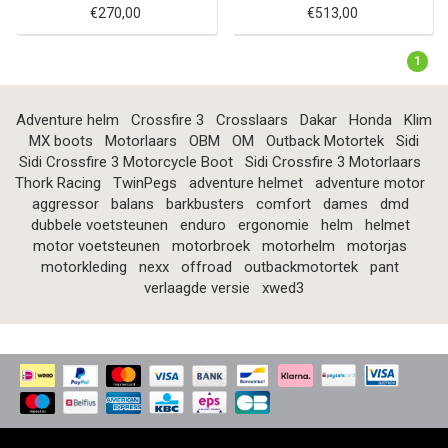
€270,00
€513,00
1
Adventure helm
Crossfire 3
Crosslaars
Dakar
Honda
Klim
MX boots
Motorlaars
OBM
OM
Outback Motortek
Sidi
Sidi Crossfire 3 Motorcycle Boot
Sidi Crossfire 3 Motorlaars
Thork Racing
TwinPegs
adventure helmet
adventure motor
aggressor
balans
barkbusters
comfort
dames
dmd
dubbele voetsteunen
enduro
ergonomie
helm
helmet
motor voetsteunen
motorbroek
motorhelm
motorjas
motorkleding
nexx
offroad
outbackmotortek
pant
verlaagde versie
xwed3