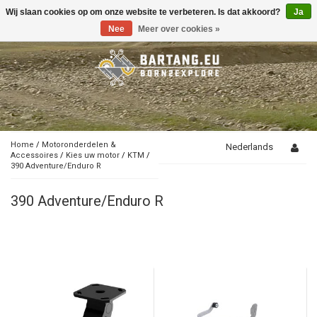
Wij slaan cookies op om onze website te verbeteren. Is dat akkoord?
Ja
Toggle
navigation
Nee
Meer over cookies »
Home
/
Motoronderdelen &
Nederlands
Accessoires
/
Kies uw motor
/
KTM
/
390 Adventure/Enduro R
390 Adventure/Enduro R