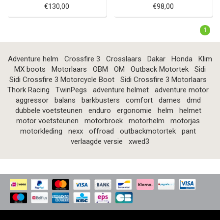
€130,00
€98,00
1
Adventure helm
Crossfire 3
Crosslaars
Dakar
Honda
Klim
MX boots
Motorlaars
OBM
OM
Outback Motortek
Sidi
Sidi Crossfire 3 Motorcycle Boot
Sidi Crossfire 3 Motorlaars
Thork Racing
TwinPegs
adventure helmet
adventure motor
aggressor
balans
barkbusters
comfort
dames
dmd
dubbele voetsteunen
enduro
ergonomie
helm
helmet
motor voetsteunen
motorbroek
motorhelm
motorjas
motorkleding
nexx
offroad
outbackmotortek
pant
verlaagde versie
xwed3