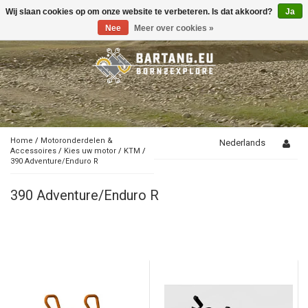
Wij slaan cookies op om onze website te verbeteren. Is dat akkoord?
Ja
Toggle
navigation
Nee
Meer over cookies »
Home
/
Motoronderdelen &
Nederlands
Accessoires
/
Kies uw motor
/
KTM
/
390 Adventure/Enduro R
390 Adventure/Enduro R