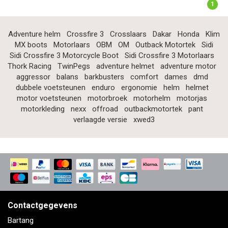
1
Adventure helm
Crossfire 3
Crosslaars
Dakar
Honda
Klim
MX boots
Motorlaars
OBM
OM
Outback Motortek
Sidi
Sidi Crossfire 3 Motorcycle Boot
Sidi Crossfire 3 Motorlaars
Thork Racing
TwinPegs
adventure helmet
adventure motor
aggressor
balans
barkbusters
comfort
dames
dmd
dubbele voetsteunen
enduro
ergonomie
helm
helmet
motor voetsteunen
motorbroek
motorhelm
motorjas
motorkleding
nexx
offroad
outbackmotortek
pant
verlaagde versie
xwed3
Contactgegevens
Bartang