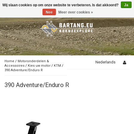
Wij slaan cookies op om onze website te verbeteren. Is dat akkoord?
Ja
Toggle
navigation
Nee
Meer over cookies »
Home
/
Motoronderdelen &
Nederlands
Accessoires
/
Kies uw motor
/
KTM
/
390 Adventure/Enduro R
390 Adventure/Enduro R