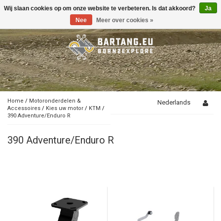
Wij slaan cookies op om onze website te verbeteren. Is dat akkoord?
Ja
Toggle
navigation
Nee
Meer over cookies »
Home
/
Motoronderdelen &
Nederlands
Accessoires
/
Kies uw motor
/
KTM
/
390 Adventure/Enduro R
390 Adventure/Enduro R