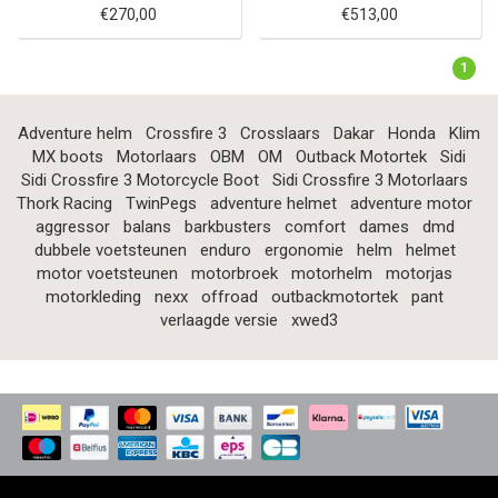
€270,00
€513,00
1
Adventure helm
Crossfire 3
Crosslaars
Dakar
Honda
Klim
MX boots
Motorlaars
OBM
OM
Outback Motortek
Sidi
Sidi Crossfire 3 Motorcycle Boot
Sidi Crossfire 3 Motorlaars
Thork Racing
TwinPegs
adventure helmet
adventure motor
aggressor
balans
barkbusters
comfort
dames
dmd
dubbele voetsteunen
enduro
ergonomie
helm
helmet
motor voetsteunen
motorbroek
motorhelm
motorjas
motorkleding
nexx
offroad
outbackmotortek
pant
verlaagde versie
xwed3