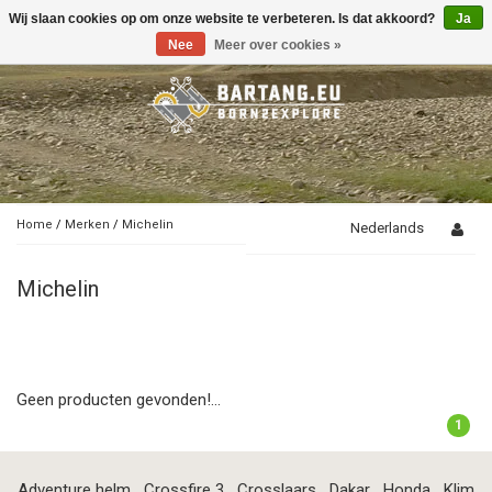
Wij slaan cookies op om onze website te verbeteren. Is dat akkoord?
Ja
Toggle
navigation
Nee
Meer over cookies »
Home
/
Merken
/
Michelin
Nederlands
Michelin
Geen producten gevonden!...
1
Adventure helm
Crossfire 3
Crosslaars
Dakar
Honda
Klim