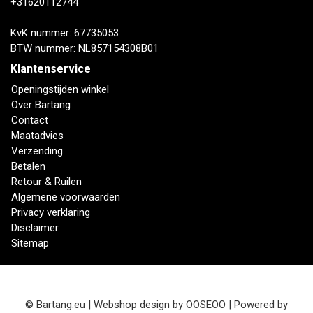
+31620112744
KvK nummer: 67735053
BTW nummer: NL857154308B01
Klantenservice
Openingstijden winkel
Over Bartang
Contact
Maatadvies
Verzending
Betalen
Retour & Ruilen
Algemene voorwaarden
Privacy verklaring
Disclaimer
Sitemap
© Bartang.eu | Webshop design by
OOSEOO
| Powered by