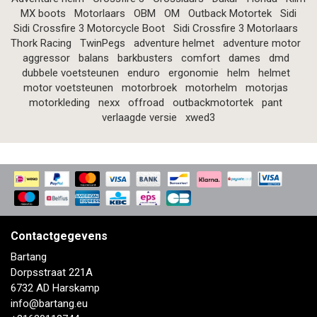
MX boots
Motorlaars
OBM
OM
Outback Motortek
Sidi
Sidi Crossfire 3 Motorcycle Boot
Sidi Crossfire 3 Motorlaars
Thork Racing
TwinPegs
adventure helmet
adventure motor
aggressor
balans
barkbusters
comfort
dames
dmd
dubbele voetsteunen
enduro
ergonomie
helm
helmet
motor voetsteunen
motorbroek
motorhelm
motorjas
motorkleding
nexx
offroad
outbackmotortek
pant
verlaagde versie
xwed3
Contactgegevens
Bartang
Dorpsstraat 221A
6732 AD Harskamp
info@bartang.eu