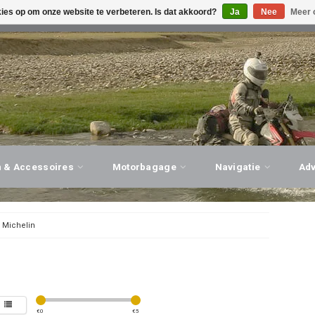
kies op om onze website te verbeteren. Is dat akkoord?
Ja
Nee
Meer 
G ADVIES, PERSOONLIJKE SERVICE!
BEZOEK ONZE WINK
n & Accessoires
Motorbagage
Navigatie
Ad
/
Michelin
€
0
€
5