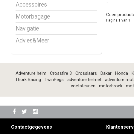
Accessoires
Geen producte
Motorbagage
Pagina 1 van 1
Navigatie
Advies&Meer
Adventure helm
Crossfire 3
Crosslaars
Dakar
Honda
K
Thork Racing
TwinPegs
adventure helmet
adventure mot
voetsteunen
motorbroek
mot
Contactgegevens
Klantenserv