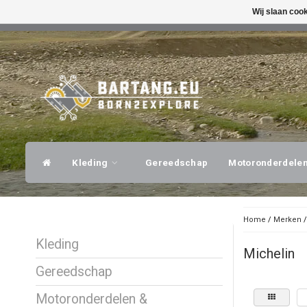
Wij slaan coo
SNELLE VERZENDING
DESKUNDI
Kleding
Gereedschap
Motoronderdele
Home
/
Merken
Kleding
Michelin
Gereedschap
Motoronderdelen &