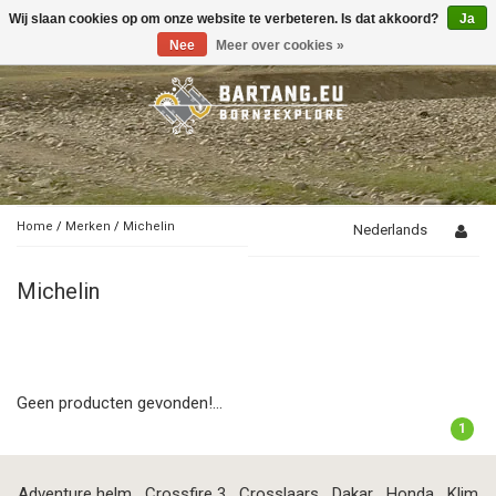
Wij slaan cookies op om onze website te verbeteren. Is dat akkoord?
Ja
Toggle
navigation
Nee
Meer over cookies »
Home
/
Merken
/
Michelin
Nederlands
Michelin
Geen producten gevonden!...
1
Adventure helm
Crossfire 3
Crosslaars
Dakar
Honda
Klim