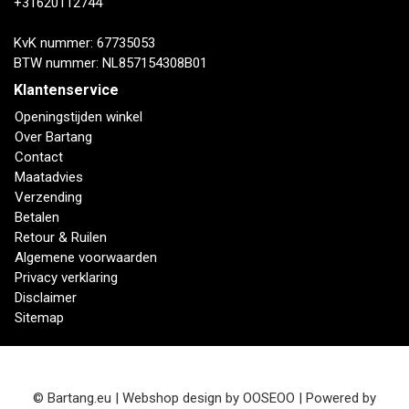
+31620112744
KvK nummer: 67735053
BTW nummer: NL857154308B01
Klantenservice
Openingstijden winkel
Over Bartang
Contact
Maatadvies
Verzending
Betalen
Retour & Ruilen
Algemene voorwaarden
Privacy verklaring
Disclaimer
Sitemap
© Bartang.eu | Webshop design by
OOSEOO
| Powered by