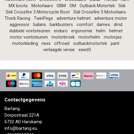
MX boots
Motorlaars
OBM
OM
Outback Motortek
Sidi
Sidi Crossfire 3 Motorcycle Boot
Sidi Crossfire 3 Motorlaars
Thork Racing
TwinPegs
adventure helmet
adventure motor
aggressor
balans
barkbusters
comfort
dames
dmd
dubbele voetsteunen
enduro
ergonomie
helm
helmet
motor voetsteunen
motorbroek
motorhelm
motorjas
motorkleding
nexx
offroad
outbackmotortek
pant
verlaagde versie
xwed3
Contactgegevens
Bartang
Dorpsstraat 221A
6732 AD Harskamp
info@bartang.eu