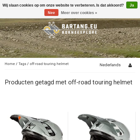
Wij slaan cookies op om onze website te verbeteren. Is dat akkoord?
Ja
Toggle
navigation
Nee
Meer over cookies »
Home
/
Tags
/
off-road touring helmet
Nederlands
Producten getagd met off-road touring helmet