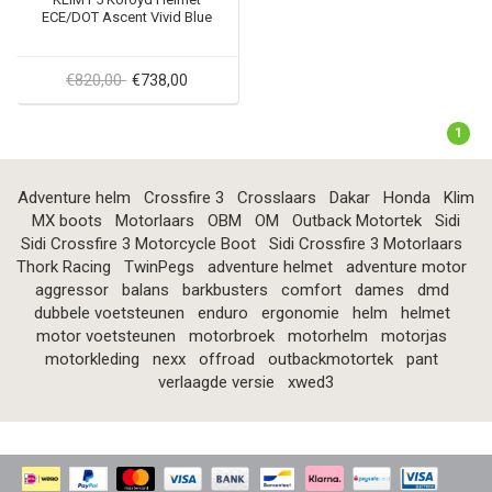
ECE/DOT Ascent Vivid Blue
€820,00
€738,00
1
Adventure helm
Crossfire 3
Crosslaars
Dakar
Honda
Klim
MX boots
Motorlaars
OBM
OM
Outback Motortek
Sidi
Sidi Crossfire 3 Motorcycle Boot
Sidi Crossfire 3 Motorlaars
Thork Racing
TwinPegs
adventure helmet
adventure motor
aggressor
balans
barkbusters
comfort
dames
dmd
dubbele voetsteunen
enduro
ergonomie
helm
helmet
motor voetsteunen
motorbroek
motorhelm
motorjas
motorkleding
nexx
offroad
outbackmotortek
pant
verlaagde versie
xwed3