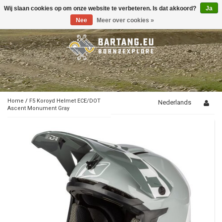
Wij slaan cookies op om onze website te verbeteren. Is dat akkoord?
Ja
Toggle
navigation
Nee
Meer over cookies »
Home
/
F5 Koroyd Helmet ECE/DOT
Nederlands
Ascent Monument Gray