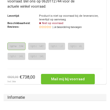
voorraad. Bel ons op 0620112744 voor de
actuele winkel voorraad.
Levertijd:
Product is niet op voorraad bij de leverancier,
levertijd op aanvraag.
Beschikbaarheid:
Niet op voorraad
Reviews:
| Je beoordeling toevoegen
Optie : SM
Optie : MD
Optie : LG
Optie : XL
Optie : 2XL
Optie : 3XL
€738,00
€820,00
Mail mij bij voorraad
Incl. btw
Informatie