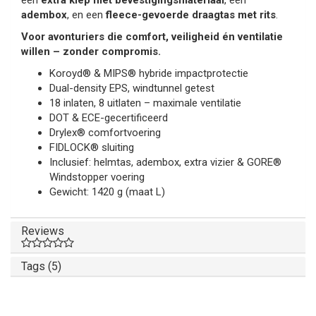
een
extra klep met bevestigingsmateriaal
, een
adembox
, en een
fleece-gevoerde draagtas met rits
.
Voor avonturiers die comfort, veiligheid én ventilatie
willen – zonder compromis.
Koroyd® & MIPS® hybride impactprotectie
Dual-density EPS, windtunnel getest
18 inlaten, 8 uitlaten – maximale ventilatie
DOT & ECE-gecertificeerd
Drylex® comfortvoering
FIDLOCK® sluiting
Inclusief: helmtas, adembox, extra vizier & GORE®
Windstopper voering
Gewicht: 1420 g (maat L)
Reviews
Tags (5)