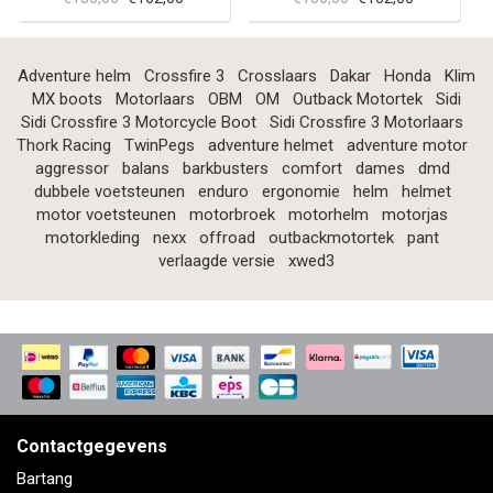
Adventure helm
Crossfire 3
Crosslaars
Dakar
Honda
Klim
MX boots
Motorlaars
OBM
OM
Outback Motortek
Sidi
Sidi Crossfire 3 Motorcycle Boot
Sidi Crossfire 3 Motorlaars
Thork Racing
TwinPegs
adventure helmet
adventure motor
aggressor
balans
barkbusters
comfort
dames
dmd
dubbele voetsteunen
enduro
ergonomie
helm
helmet
motor voetsteunen
motorbroek
motorhelm
motorjas
motorkleding
nexx
offroad
outbackmotortek
pant
verlaagde versie
xwed3
Contactgegevens
Bartang