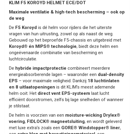
KLIM F5 KOROYD HELMET ECE/DOT
Maximale ventilatie & high-tech bescherming – ook op
de weg
De
F5 Koroyd
is dé helm voor rijders die het uiterste
vragen van hun uitrusting, zowel op als naast de weg.
Gebouwd op het beproefde F5-chassis en uitgebreid met
Koroyd® én MIPS® technologie
, biedt deze helm een
ongeëvenaarde combinatie van bescherming en
luchtcirculatie.
De
hybride impactprotectie
combineert meerdere
energieabsorberende lagen – waaronder een
dual-density
EPS
– voor maximale veiligheid. Dankzij
18 luchtinlaten
en 8 uitlaatopeningen
is dit KLIM’s meest ademende
helm ooit. Het
direct vent EPS-systeem
laat lucht
efficiënt doorstromen, zelfs bij lage snelheden of wanneer
je stilstaat.
De helm is voorzien van een
moisture-wicking Drylex®
voering
,
FIDLOCK® magneetsluiting
, en wordt geleverd
met luxe extra’s zoals een
GORE® Windstopper® liner
,