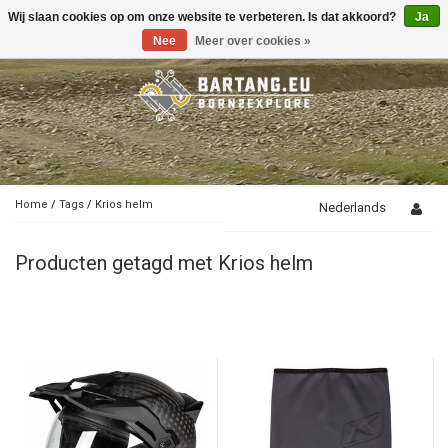
Wij slaan cookies op om onze website te verbeteren. Is dat akkoord?
Ja
Toggle
navigation
Nee
Meer over cookies »
Home
/
Tags
/
Krios helm
Nederlands
Producten getagd met Krios helm