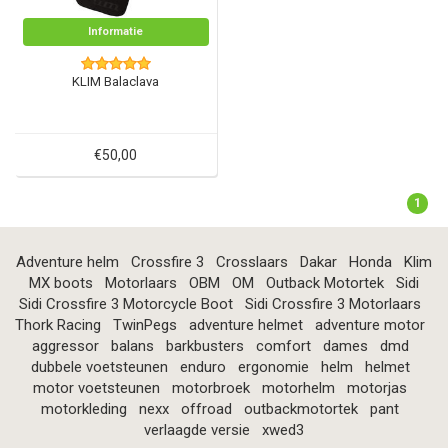
Informatie
KLIM Balaclava
€50,00
1
Adventure helm
Crossfire 3
Crosslaars
Dakar
Honda
Klim
MX boots
Motorlaars
OBM
OM
Outback Motortek
Sidi
Sidi Crossfire 3 Motorcycle Boot
Sidi Crossfire 3 Motorlaars
Thork Racing
TwinPegs
adventure helmet
adventure motor
aggressor
balans
barkbusters
comfort
dames
dmd
dubbele voetsteunen
enduro
ergonomie
helm
helmet
motor voetsteunen
motorbroek
motorhelm
motorjas
motorkleding
nexx
offroad
outbackmotortek
pant
verlaagde versie
xwed3