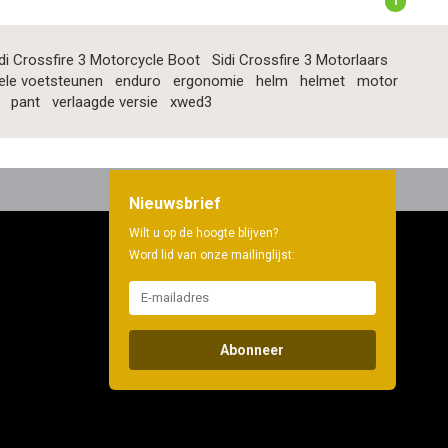
1
di Crossfire 3 Motorcycle Boot
Sidi Crossfire 3 Motorlaars
ele voetsteunen
enduro
ergonomie
helm
helmet
motor
pant
verlaagde versie
xwed3
Nieuwsbrief
Wilt u op de hoogte blijven?
Word lid van onze mailinglijst:
Abonneer