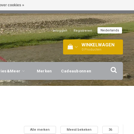
over cookies »
EL!
| +316 20112744 |
INFO@BARTANG.EU
|
Nederlands
Inloggen
|
Registreren
WINKELWAGEN
0
Producten
vies&Meer
Merken
Cadeaubonnen
Alle merken
Meest bekeken
36