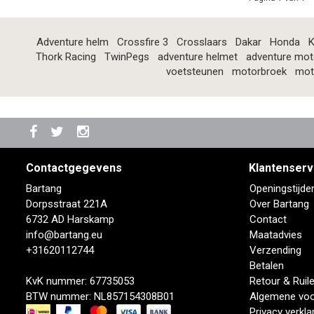
Adventure helm
Crossfire 3
Crosslaars
Dakar
Honda
K
Thork Racing
TwinPegs
adventure helmet
adventure mot
voetsteunen
motorbroek
mot
Contactgegevens
Klantenserv
Bartang
Openingstijde
Dorpsstraat 221A
Over Bartang
6732 AD Harskamp
Contact
info@bartang.eu
Maatadvies
+31620112744
Verzending
Betalen
KvK nummer: 67735053
Retour & Ruil
BTW nummer: NL857154308B01
Algemene vo
Privacy verkla