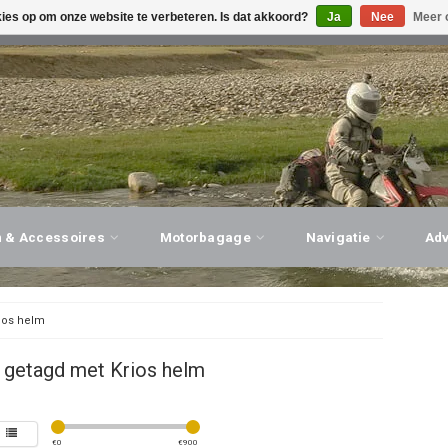
kies op om onze website te verbeteren. Is dat akkoord?
Ja
Nee
Meer 
G ADVIES, PERSOONLIJKE SERVICE!
BEZOEK ONZE WINK
n & Accessoires
Motorbagage
Navigatie
Ad
ios helm
 getagd met Krios helm
€
0
€
900