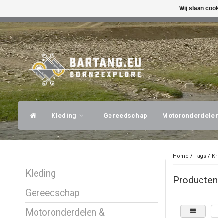
Wij slaan coo
SNELLE VERZENDING
DESKUNDI
Kleding
Gereedschap
Motoronderdele
Home
/
Tags
/
Kr
Kleding
Producten
Gereedschap
Motoronderdelen &