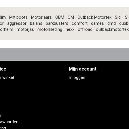
lim
MX boots
Motorlaars
OBM
OM
Outback Motortek
Sidi
Si
or
aggressor
balans
barkbusters
comfort
dames
dmd
dubb
orhelm
motorjas
motorkleding
nexx
offroad
outbackmotortek
ice
Mijn account
n winkel
Inloggen
en
orwaarden
ring