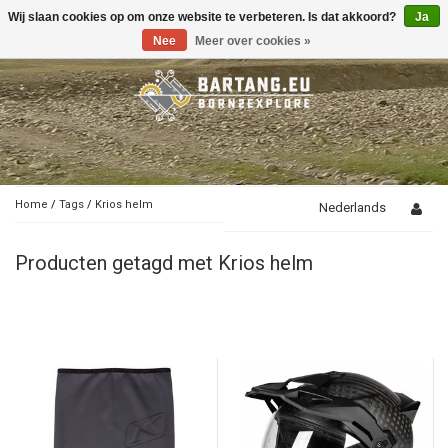
Wij slaan cookies op om onze website te verbeteren. Is dat akkoord?
Ja
Toggle
navigation
Nee
Meer over cookies »
Home
/
Tags
/
Krios helm
Nederlands
Producten getagd met Krios helm