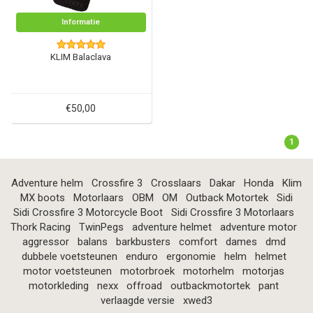
Informatie
KLIM Balaclava
€50,00
1
Adventure helm
Crossfire 3
Crosslaars
Dakar
Honda
Klim
MX boots
Motorlaars
OBM
OM
Outback Motortek
Sidi
Sidi Crossfire 3 Motorcycle Boot
Sidi Crossfire 3 Motorlaars
Thork Racing
TwinPegs
adventure helmet
adventure motor
aggressor
balans
barkbusters
comfort
dames
dmd
dubbele voetsteunen
enduro
ergonomie
helm
helmet
motor voetsteunen
motorbroek
motorhelm
motorjas
motorkleding
nexx
offroad
outbackmotortek
pant
verlaagde versie
xwed3