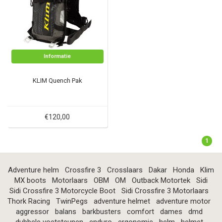
Informatie
KLIM Quench Pak
€120,00
1
Adventure helm
Crossfire 3
Crosslaars
Dakar
Honda
Klim
MX boots
Motorlaars
OBM
OM
Outback Motortek
Sidi
Sidi Crossfire 3 Motorcycle Boot
Sidi Crossfire 3 Motorlaars
Thork Racing
TwinPegs
adventure helmet
adventure motor
aggressor
balans
barkbusters
comfort
dames
dmd