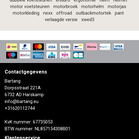
dubbele voetsteunen
enduro
ergonomie
helm
helmet
motor voetsteunen
motorbroek
motorhelm
motorjas
motorkleding
nexx
offroad
outbackmotortek
pant
verlaagde versie
xwed3
Contactgegevens
Bartang
Dorpsstraat 221A
6732 AD Harskamp
info@bartang.eu
+31620112744
KvK nummer: 67735053
BTW nummer: NL857154308B01
Klantenservice