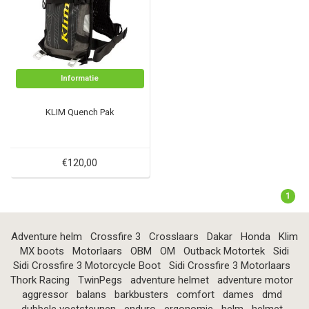
Informatie
KLIM Quench Pak
€120,00
1
Adventure helm
Crossfire 3
Crosslaars
Dakar
Honda
Klim
MX boots
Motorlaars
OBM
OM
Outback Motortek
Sidi
Sidi Crossfire 3 Motorcycle Boot
Sidi Crossfire 3 Motorlaars
Thork Racing
TwinPegs
adventure helmet
adventure motor
aggressor
balans
barkbusters
comfort
dames
dmd