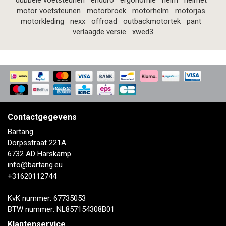
dubbele voetsteunen
enduro
ergonomie
helm
helmet
motor voetsteunen
motorbroek
motorhelm
motorjas
motorkleding
nexx
offroad
outbackmotortek
pant
verlaagde versie
xwed3
Contactgegevens
Bartang
Dorpsstraat 221A
6732 AD Harskamp
info@bartang.eu
+31620112744
KvK nummer: 67735053
BTW nummer: NL857154308B01
Klantenservice