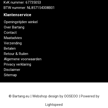
KvK nummer: 67735053
BTW nummer: NL857154308B01
Klantenservice
Openingstijden winkel
Over Bartang
Contact
Maatadvies
Verzending
Betalen
Retour & Ruilen
Algemene voorwaarden
Privacy verklaring
Disclaimer
Sitemap
© Bartang.eu | Webshop design by
OOSEOO
| Powered by
Lightspeed