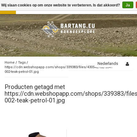
Wij slaan cookies op om onze website te verbeteren. Is dat akkoord?
Ja
Toggle
navigation
Home
/
Tags
/
Nederlands
https://cdn.webshopapp.com/shops/339383/files/430542782/3341-
002-teak-petrol-01.jpg
Producten getagd met
https://cdn.webshopapp.com/shops/339383/fil
002-teak-petrol-01.jpg