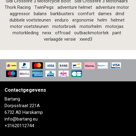
Sidi Crossfire 3 Motorcycle Boot
Sidi Crossfire 3 Motorlaars
Thork Racing
TwinPegs
adventure helmet
adventure motor
aggressor
balans
barkbusters
comfort
dames
dmd
dubbele voetsteunen
enduro
ergonomie
helm
helmet
motor voetsteunen
motorbroek
motorhelm
motorjas
motorkleding
nexx
offroad
outbackmotortek
pant
verlaagde versie
xwed3
Contactgegevens
Bartang
Dorpsstraat 221A
6732 AD Harskamp
info@bartang.eu
+31620112744