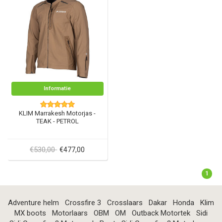
Informatie
KLIM Marrakesh Motorjas -
TEAK - PETROL
€530,00
€477,00
1
Adventure helm
Crossfire 3
Crosslaars
Dakar
Honda
Klim
MX boots
Motorlaars
OBM
OM
Outback Motortek
Sidi