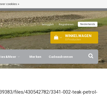
over cookies »
EL!
| +316 20112744 |
INFO@BARTANG.EU
|
Nederlands
Inloggen
|
Registreren
WINKELWAGEN
0
Producten
vies&Meer
Merken
Cadeaubonnen
39383/files/430542782/3341-002-teak-petrol-