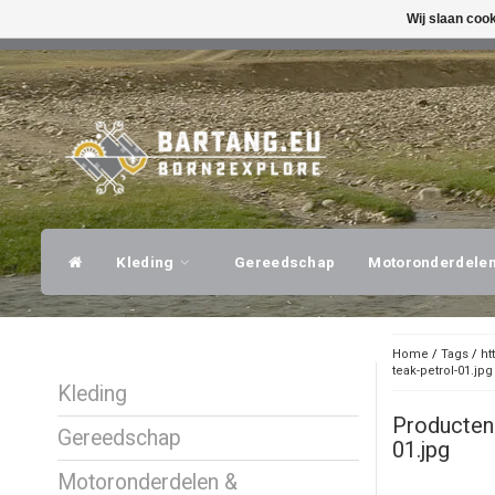
Wij slaan coo
SNELLE VERZENDING
DESKUNDI
Kleding
Gereedschap
Motoronderdele
Home
/
Tags
/
ht
teak-petrol-01.jpg
Kleding
Producten
Gereedschap
01.jpg
Motoronderdelen &