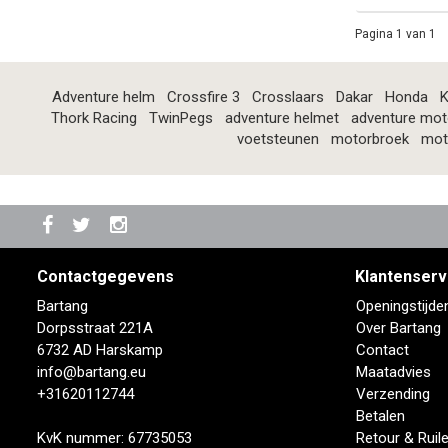
Pagina 1 van 1
Adventure helm
Crossfire 3
Crosslaars
Dakar
Honda
K
Thork Racing
TwinPegs
adventure helmet
adventure mot
voetsteunen
motorbroek
mot
Contactgegevens
Klantenserv
Bartang
Openingstijde
Dorpsstraat 221A
Over Bartang
6732 AD Harskamp
Contact
info@bartang.eu
Maatadvies
+31620112744
Verzending
Betalen
KvK nummer: 67735053
Retour & Ruil