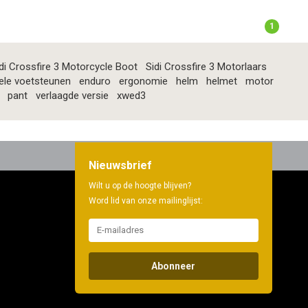
1
di Crossfire 3 Motorcycle Boot
Sidi Crossfire 3 Motorlaars
ele voetsteunen
enduro
ergonomie
helm
helmet
motor
pant
verlaagde versie
xwed3
Nieuwsbrief
Wilt u op de hoogte blijven?
Word lid van onze mailinglijst:
Abonneer