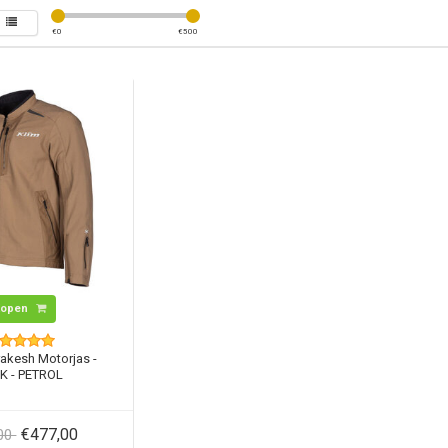
€
0
€
500
Kopen
akesh Motorjas -
K - PETROL
€477,00
,00