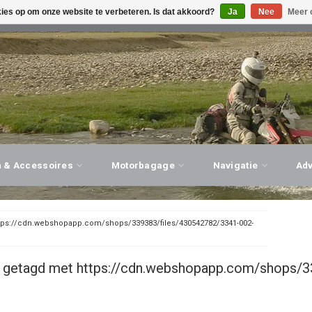
kies op om onze website te verbeteren. Is dat akkoord?
Ja
Nee
Meer 
G ADVIES, PERSOONLIJKE SERVICE!
BEZOEK ONZE WINK
n & Accessoires
Motorbagage
Navigatie
Ad
tps://cdn.webshopapp.com/shops/339383/files/430542782/3341-002-
 getagd met https://cdn.webshopapp.com/shops/3