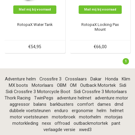
Mail mij bij voorraad
Mail mij bij voorraad
RotopaX Water Tank
RotopaX Locking Pax
Mount
€54,95
€66,00
1
Adventure helm
Crossfire 3
Crosslaars
Dakar
Honda
Klim
MX boots
Motorlaars
OBM
OM
Outback Motortek
Sidi
Sidi Crossfire 3 Motorcycle Boot
Sidi Crossfire 3 Motorlaars
Thork Racing
TwinPegs
adventure helmet
adventure motor
aggressor
balans
barkbusters
comfort
dames
dmd
dubbele voetsteunen
enduro
ergonomie
helm
helmet
motor voetsteunen
motorbroek
motorhelm
motorjas
motorkleding
nexx
offroad
outbackmotortek
pant
verlaagde versie
xwed3