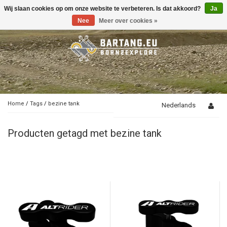
Wij slaan cookies op om onze website te verbeteren. Is dat akkoord?
Ja
Toggle
navigation
Nee
Meer over cookies »
Home
/
Tags
/
bezine tank
Nederlands
Producten getagd met bezine tank