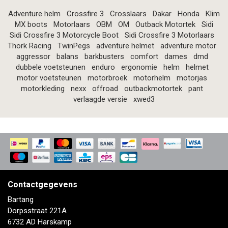
Adventure helm
Crossfire 3
Crosslaars
Dakar
Honda
Klim
MX boots
Motorlaars
OBM
OM
Outback Motortek
Sidi
Sidi Crossfire 3 Motorcycle Boot
Sidi Crossfire 3 Motorlaars
Thork Racing
TwinPegs
adventure helmet
adventure motor
aggressor
balans
barkbusters
comfort
dames
dmd
dubbele voetsteunen
enduro
ergonomie
helm
helmet
motor voetsteunen
motorbroek
motorhelm
motorjas
motorkleding
nexx
offroad
outbackmotortek
pant
verlaagde versie
xwed3
Contactgegevens
Bartang
Dorpsstraat 221A
6732 AD Harskamp