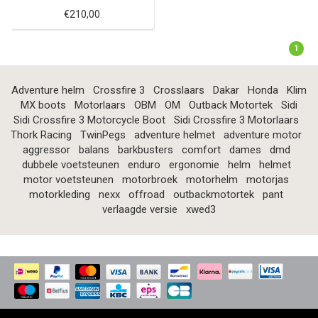
€210,00
1
Adventure helm
Crossfire 3
Crosslaars
Dakar
Honda
Klim
MX boots
Motorlaars
OBM
OM
Outback Motortek
Sidi
Sidi Crossfire 3 Motorcycle Boot
Sidi Crossfire 3 Motorlaars
Thork Racing
TwinPegs
adventure helmet
adventure motor
aggressor
balans
barkbusters
comfort
dames
dmd
dubbele voetsteunen
enduro
ergonomie
helm
helmet
motor voetsteunen
motorbroek
motorhelm
motorjas
motorkleding
nexx
offroad
outbackmotortek
pant
verlaagde versie
xwed3