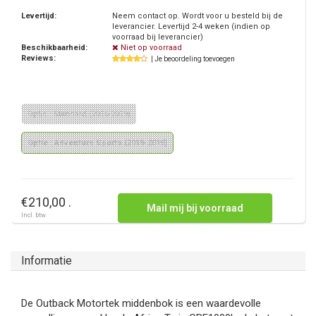
Levertijd:
Neem contact op. Wordt voor u besteld bij de
leverancier. Levertijd 2-4 weken (indien op
voorraad bij leverancier)
Beschikbaarheid:
Niet op voorraad
Reviews:
| Je beoordeling toevoegen
Optie : Standard (2016-2019)
Optie : Adventure Sports (2018-2019)
€210,00 .
Mail mij bij voorraad
Incl. btw
Informatie
De Outback Motortek middenbok is een waardevolle