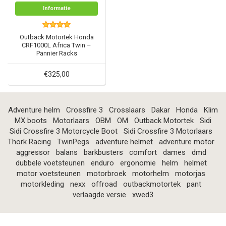
Informatie
Outback Motortek Honda
CRF1000L Africa Twin –
Pannier Racks
€325,00
Adventure helm
Crossfire 3
Crosslaars
Dakar
Honda
Klim
MX boots
Motorlaars
OBM
OM
Outback Motortek
Sidi
Sidi Crossfire 3 Motorcycle Boot
Sidi Crossfire 3 Motorlaars
Thork Racing
TwinPegs
adventure helmet
adventure motor
aggressor
balans
barkbusters
comfort
dames
dmd
dubbele voetsteunen
enduro
ergonomie
helm
helmet
motor voetsteunen
motorbroek
motorhelm
motorjas
motorkleding
nexx
offroad
outbackmotortek
pant
verlaagde versie
xwed3