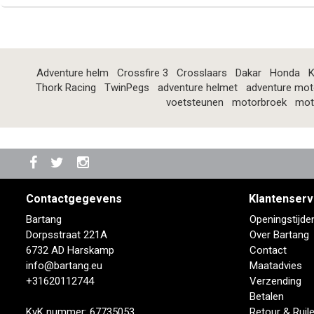
Adventure helm
Crossfire 3
Crosslaars
Dakar
Honda
K
Thork Racing
TwinPegs
adventure helmet
adventure mot
voetsteunen
motorbroek
mot
Contactgegevens
Klantenserv
Bartang
Openingstijde
Dorpsstraat 221A
Over Bartang
6732 AD Harskamp
Contact
info@bartang.eu
Maatadvies
+31620112744
Verzending
Betalen
KvK nummer: 67735053
Retour & Ruil