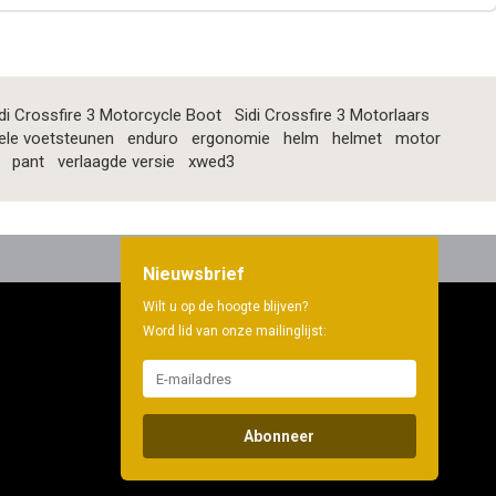
di Crossfire 3 Motorcycle Boot
Sidi Crossfire 3 Motorlaars
ele voetsteunen
enduro
ergonomie
helm
helmet
motor
pant
verlaagde versie
xwed3
Nieuwsbrief
Wilt u op de hoogte blijven?
Word lid van onze mailinglijst:
Abonneer