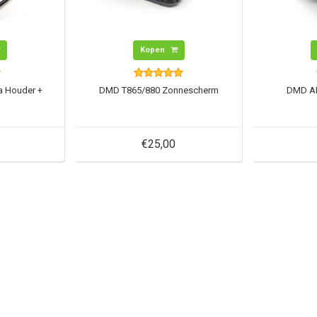
Kopen
a Houder +
DMD T865/880 Zonnescherm
DMD A
€25,00