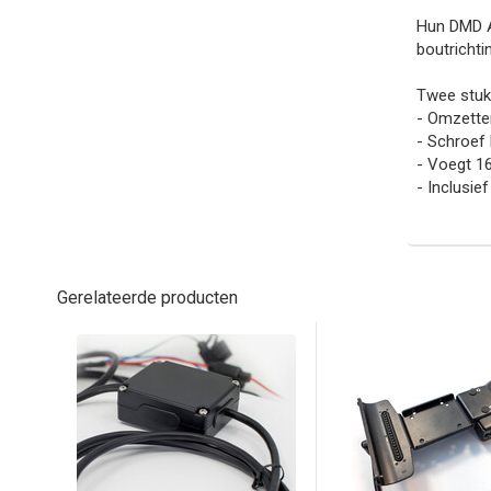
Hun DMD A
boutrichti
Twee stuk
- Omzette
- Schroef
- Voegt 1
- Inclusie
Gerelateerde producten