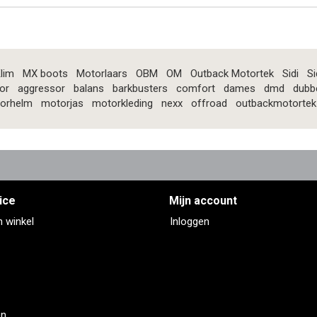
lim
MX boots
Motorlaars
OBM
OM
Outback Motortek
Sidi
Si
or
aggressor
balans
barkbusters
comfort
dames
dmd
dubb
orhelm
motorjas
motorkleding
nexx
offroad
outbackmotortek
ice
Mijn account
n winkel
Inloggen
en