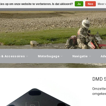
kies op om onze website te verbeteren. Is dat akkoord?
Ja
Nee
Meer 
G ADVIES, PERSOONLIJKE SERVICE!
BEZOEK ONZE WINK
n & Accessoires
Motorbagage
Navigatie
Ad
DMD
Omzetten
omgekee