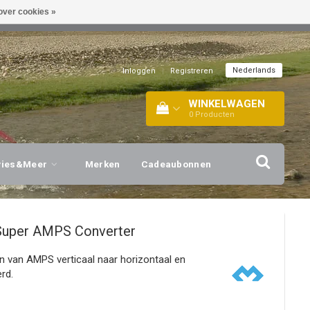
over cookies »
EL!
| +316 20112744 |
INFO@BARTANG.EU
|
Nederlands
Inloggen
|
Registreren
WINKELWAGEN
0
Producten
vies&Meer
Merken
Cadeaubonnen
Super AMPS Converter
 van AMPS verticaal naar horizontaal en
rd.