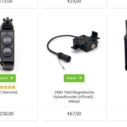
€13,00
€25,00
Kopen
Kopen
D Remote2
DMD T665 Magnetische
Oplaadhouder (offroad) -
Metaal
250,00
€67,50