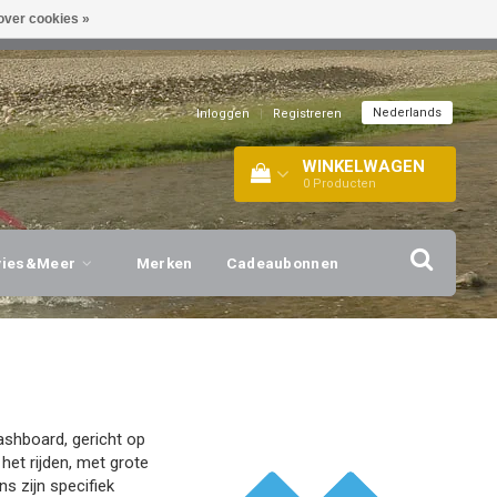
over cookies »
EL!
| +316 20112744 |
INFO@BARTANG.EU
|
Nederlands
Inloggen
|
Registreren
WINKELWAGEN
0
Producten
vies&Meer
Merken
Cadeaubonnen
ashboard, gericht op
het rijden, met grote
s zijn specifiek