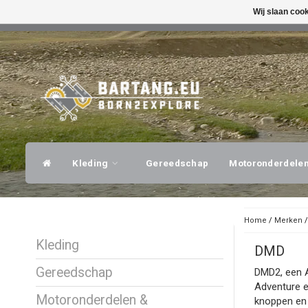
Wij slaan coo
SNELLE VERZENDING
DESKUNDI
Kleding
Gereedschap
Motoronderdele
Home
/
Merken
Kleding
DMD
Gereedschap
DMD2, een A
Adventure e
Motoronderdelen &
knoppen en s