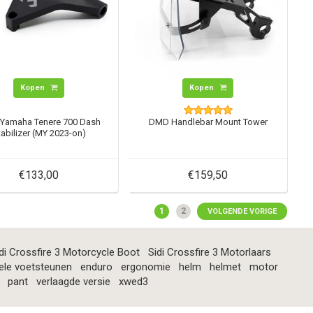
Kopen
Kopen
Yamaha Tenere 700 Dash
DMD Handlebar Mount Tower
tabilizer (MY 2023-on)
€133,00
€159,50
1
2
VOLGENDE VORIGE
di Crossfire 3 Motorcycle Boot
Sidi Crossfire 3 Motorlaars
ele voetsteunen
enduro
ergonomie
helm
helmet
motor
pant
verlaagde versie
xwed3