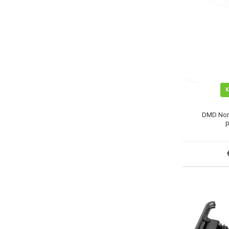
DMD Nor
p