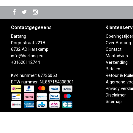
Contactgegevens
Klantenserv
Bartang
Openingstijde
Dorpsstraat 221A
Over Bartang
6732 AD Harskamp
Contact
info@bartang.eu
Maatadvies
+31620112744
Verzending
Betalen
KvK nummer: 67735053
Retour & Ruil
BTW nummer: NL857154308B01
Algemene vo
Privacy verkla
Disclaimer
Sitemap