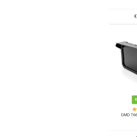
€
DMD T66