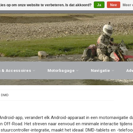
kies op om onze website te verbeteren. Is dat akkoord?
Ja
Nee
Meer 
G ADVIES, PERSOONLIJKE SERVICE!
BEZOEK ONZE WINK
n & Accessoires
Motorbagage
Navigatie
Ad
/
DMD
ndroid-app, verandert elk Android-apparaat in een motornavigatie d
n Off-Road. Het streven naar eenvoud en minimale interactie tijdens 
tuurcontroller-integratie, maakt het ideaal. DMD-tablets en -telefoon