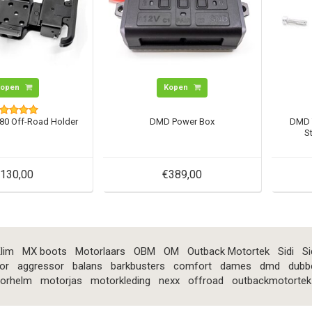
Kopen
Kopen
80 Off-Road Holder
DMD Power Box
DMD 
S
130,00
€389,00
lim
MX boots
Motorlaars
OBM
OM
Outback Motortek
Sidi
Si
or
aggressor
balans
barkbusters
comfort
dames
dmd
dubb
orhelm
motorjas
motorkleding
nexx
offroad
outbackmotortek