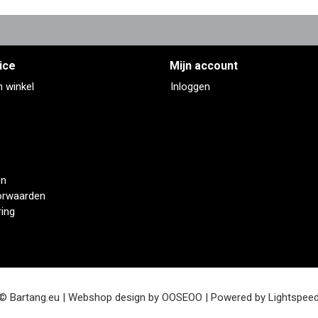
ice
Mijn account
n winkel
Inloggen
en
orwaarden
ring
© Bartang.eu | Webshop design by
OOSEOO
| Powered by
Lightspee