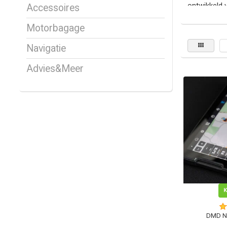
ontwikkeld 
Accessoires
motorfuncti
Motorbagage
Website:
ht
Facebook:
Navigatie
Instagram:
Advies&Meer
DMD N