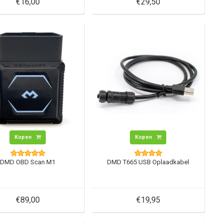
€16,00
€29,50
Kopen
Kopen
DMD OBD Scan M1
DMD T665 USB Oplaadkabel
€89,00
€19,95