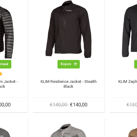
orraad
Kopen
n Jacket -
KLIM Resilience Jacket - Stealth
KLIM Zephy
ack
Black
00,00
€140,00
€140,00
€13