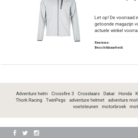
Let op! De voorraad in
getoonde magazijn v
actuele winkel voorra
Reviews:
Beschikbaarheid:
Adventure helm
Crossfire 3
Crosslaars
Dakar
Honda
K
Thork Racing
TwinPegs
adventure helmet
adventure mot
voetsteunen
motorbroek
mot