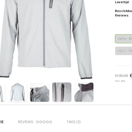
Levertijd:
Beschikba
Reviews:
Optie : 
Optie : M
€130,00
Incl. btw
IE
REVIEWS
TAGS (3)