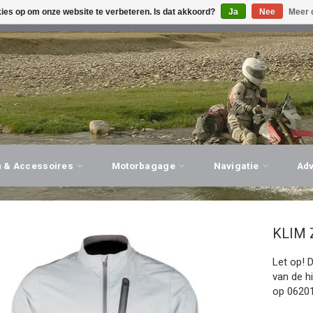
kies op om onze website te verbeteren. Is dat akkoord?
Ja
Nee
Meer 
G ADVIES, PERSOONLIJKE SERVICE!
BEZOEK ONZE WINK
n & Accessoires
Motorbagage
Navigatie
Ad
KLIM
Let op! 
van de h
op 06201