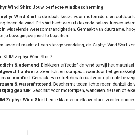
hyr Wind Shirt: Jouw perfecte windbescherming
ephyr Wind Shirt
is de ideale keuze voor motorrijders en outdoorli
ng tegen de wind. Dit shirt biedt een uitstekende balans tussen ad
ft in wisselende weersomstandigheden. Gemaakt van duurzame, hoogw
r je bewegingsvrijheid te beperken.
en lange rit maakt of een stevige wandeling, de Zephyr Wind Shirt 
 KLIM Zephyr Wind Shirt?
ddicht & ademend
: Blokkeert effectief de wind terwijl het materi
htgewicht ontwerp
: Zeer licht en compact, waardoor het gemakkeli
imaal comfort
: Gemaakt van stretchmateriaal voor optimale bewegi
rzaam & waterafstotend
: Beschermt tegen lichte regen dankzij de
lzijdig gebruik
: Geschikt voor motorrijden, wandelen, fietsen of elke
IM Zephyr Wind Shirt
ben je klaar voor elk avontuur, zonder conce