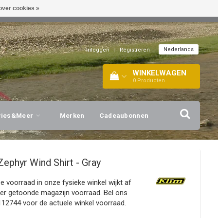
over cookies »
EL!
| +316 20112744 |
INFO@BARTANG.EU
|
Nederlands
Inloggen
|
Registreren
WINKELWAGEN
0
Producten
vies&Meer
Merken
Cadeaubonnen
Zephyr Wind Shirt - Gray
De voorraad in onze fysieke winkel wijkt af
ier getoonde magazijn voorraad. Bel ons
12744 voor de actuele winkel voorraad.