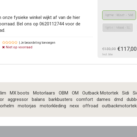
Optie : Maat - SM
 onze fysieke winkel wijkt af van de hier
oorraad. Bel ons op 0620112744 voor de
Optie : Maat - XL
ad.
| Je beoordeling toevoegen
Niet op voorraad
€117,00
€130,00
Incl. btw
lim
MX boots
Motorlaars
OBM
OM
Outback Motortek
Sidi
Si
or
aggressor
balans
barkbusters
comfort
dames
dmd
dubb
orhelm
motorjas
motorkleding
nexx
offroad
outbackmotortek