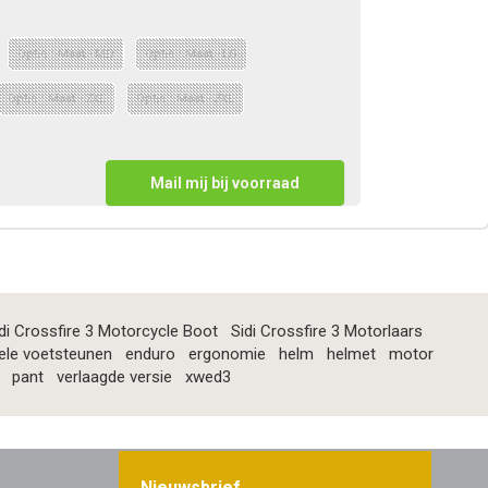
Optie : Maat - MD
Optie : Maat - LG
Optie : Maat - 2XL
Optie : Maat - 3XL
Mail mij bij voorraad
di Crossfire 3 Motorcycle Boot
Sidi Crossfire 3 Motorlaars
ele voetsteunen
enduro
ergonomie
helm
helmet
motor
pant
verlaagde versie
xwed3
Nieuwsbrief