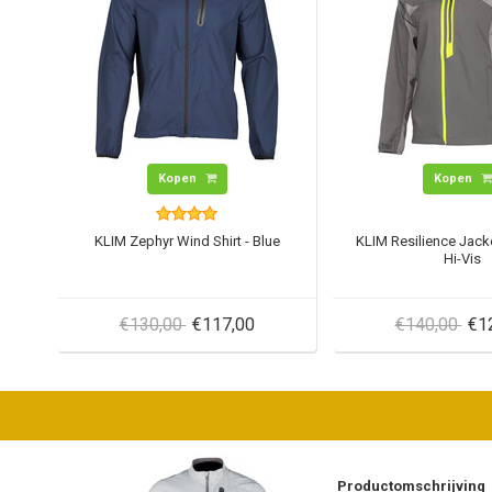
Kopen
Kopen
KLIM Zephyr Wind Shirt - Blue
KLIM Resilience Jacke
Hi-Vis
€130,00
€117,00
€140,00
€1
Productomschrijving