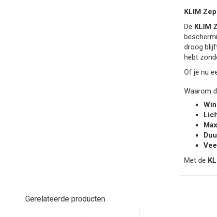
KLIM Zep
De
KLIM Z
beschermi
droog blij
hebt zonde
Of je nu e
Waarom de
Win
Lic
Max
Duu
Vee
Met de
KL
Gerelateerde producten