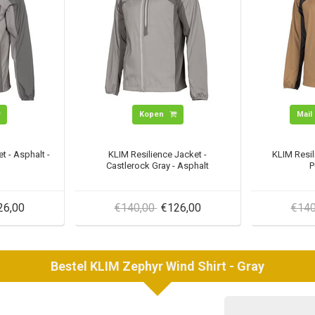
Kopen
Mail 
t - Asphalt -
KLIM Resilience Jacket -
KLIM Resil
Castlerock Gray - Asphalt
P
26,00
€140,00
€126,00
€14
Bestel
KLIM
Zephyr Wind Shirt - Gray