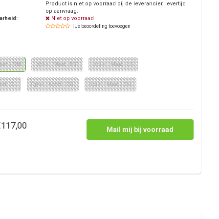
Product is niet op voorraad bij de leverancier, levertijd
op aanvraag.
arheid:
Niet op voorraad
| Je beoordeling toevoegen
Maat - SM
Optie : Maat - MD
Optie : Maat - LG
aat - XL
Optie : Maat - 2XL
Optie : Maat - 3XL
€117,00
Mail mij bij voorraad