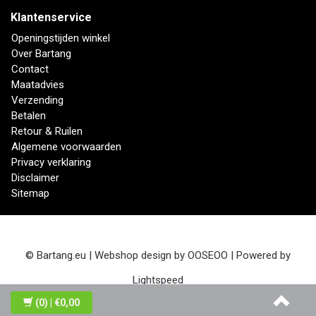
Klantenservice
Openingstijden winkel
Over Bartang
Contact
Maatadvies
Verzending
Betalen
Retour & Ruilen
Algemene voorwaarden
Privacy verklaring
Disclaimer
Sitemap
© Bartang.eu | Webshop design by
OOSEOO
| Powered by
Lightspeed
(0)
| €0,00