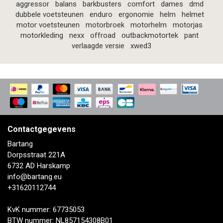
aggressor
balans
barkbusters
comfort
dames
dmd
dubbele voetsteunen
enduro
ergonomie
helm
helmet
motor voetsteunen
motorbroek
motorhelm
motorjas
motorkleding
nexx
offroad
outbackmotortek
pant
verlaagde versie
xwed3
Contactgegevens
Bartang
Dorpsstraat 221A
6732 AD Harskamp
info@bartang.eu
+31620112744
KvK nummer: 67735053
BTW nummer: NL857154308B01