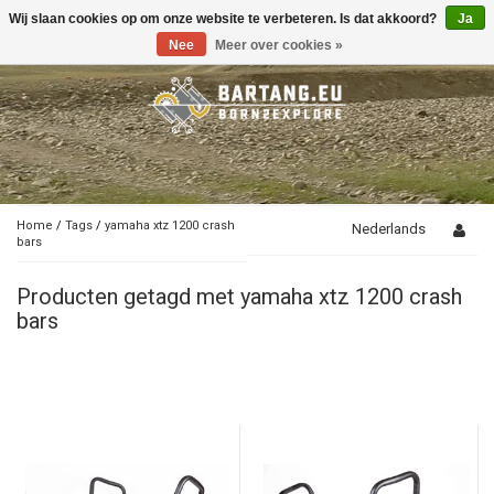
Wij slaan cookies op om onze website te verbeteren. Is dat akkoord?
Ja
Toggle
navigation
Nee
Meer over cookies »
Home
/
Tags
/
yamaha xtz 1200 crash
Nederlands
bars
Producten getagd met yamaha xtz 1200 crash
bars