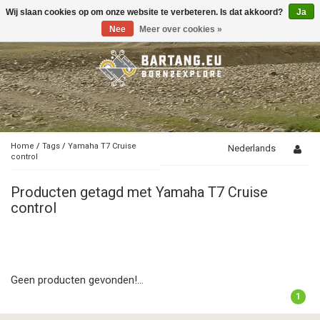
Wij slaan cookies op om onze website te verbeteren. Is dat akkoord?
Ja
Toggle
navigation
Nee
Meer over cookies »
Home
/
Tags
/
Yamaha T7 Cruise
Nederlands
control
Producten getagd met Yamaha T7 Cruise
control
Geen producten gevonden!...
1