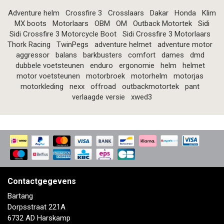
Adventure helm
Crossfire 3
Crosslaars
Dakar
Honda
Klim
MX boots
Motorlaars
OBM
OM
Outback Motortek
Sidi
Sidi Crossfire 3 Motorcycle Boot
Sidi Crossfire 3 Motorlaars
Thork Racing
TwinPegs
adventure helmet
adventure motor
aggressor
balans
barkbusters
comfort
dames
dmd
dubbele voetsteunen
enduro
ergonomie
helm
helmet
motor voetsteunen
motorbroek
motorhelm
motorjas
motorkleding
nexx
offroad
outbackmotortek
pant
verlaagde versie
xwed3
Contactgegevens
Bartang
Dorpsstraat 221A
6732 AD Harskamp