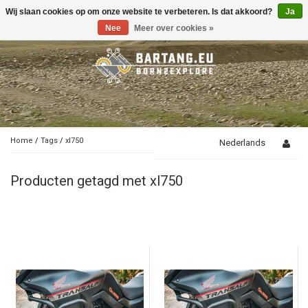
Wij slaan cookies op om onze website te verbeteren. Is dat akkoord?
Ja
Toggle
navigation
Nee
Meer over cookies »
Home
/
Tags
/
xl750
Nederlands
Producten getagd met xl750