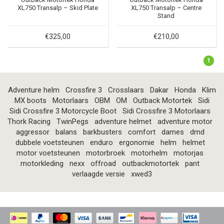
XL750 Transalp – Skid Plate
XL750 Transalp – Centre
Stand
€325,00
€210,00
1
Adventure helm
Crossfire 3
Crosslaars
Dakar
Honda
Klim
MX boots
Motorlaars
OBM
OM
Outback Motortek
Sidi
Sidi Crossfire 3 Motorcycle Boot
Sidi Crossfire 3 Motorlaars
Thork Racing
TwinPegs
adventure helmet
adventure motor
aggressor
balans
barkbusters
comfort
dames
dmd
dubbele voetsteunen
enduro
ergonomie
helm
helmet
motor voetsteunen
motorbroek
motorhelm
motorjas
motorkleding
nexx
offroad
outbackmotortek
pant
verlaagde versie
xwed3