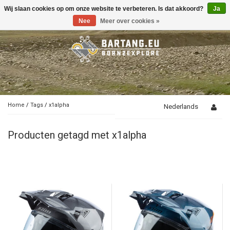
Wij slaan cookies op om onze website te verbeteren. Is dat akkoord?
Ja
Toggle
navigation
Nee
Meer over cookies »
Home
/
Tags
/
x1alpha
Nederlands
Producten getagd met x1alpha