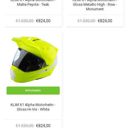
Matte Peyote - Teak
Gloss Metallic High - Rise -
Monument
€1.030,00
€1.030,00
€824,00
€824,00
Informatie
KLIM X1 Alpha Motorhelm -
Gloss Hi-Vis - White
€1.030,00
€824,00