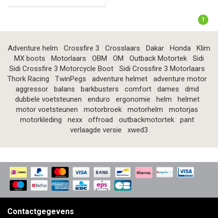
1
Adventure helm
Crossfire 3
Crosslaars
Dakar
Honda
Klim
MX boots
Motorlaars
OBM
OM
Outback Motortek
Sidi
Sidi Crossfire 3 Motorcycle Boot
Sidi Crossfire 3 Motorlaars
Thork Racing
TwinPegs
adventure helmet
adventure motor
aggressor
balans
barkbusters
comfort
dames
dmd
dubbele voetsteunen
enduro
ergonomie
helm
helmet
motor voetsteunen
motorbroek
motorhelm
motorjas
motorkleding
nexx
offroad
outbackmotortek
pant
verlaagde versie
xwed3
Contactgegevens