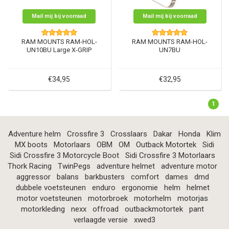
Mail mij bij voorraad
Mail mij bij voorraad
RAM MOUNTS RAM-HOL-
RAM MOUNTS RAM-HOL-
UN10BU Large X-GRIP
UN7BU
€34,95
€32,95
1
Adventure helm
Crossfire 3
Crosslaars
Dakar
Honda
Klim
MX boots
Motorlaars
OBM
OM
Outback Motortek
Sidi
Sidi Crossfire 3 Motorcycle Boot
Sidi Crossfire 3 Motorlaars
Thork Racing
TwinPegs
adventure helmet
adventure motor
aggressor
balans
barkbusters
comfort
dames
dmd
dubbele voetsteunen
enduro
ergonomie
helm
helmet
motor voetsteunen
motorbroek
motorhelm
motorjas
motorkleding
nexx
offroad
outbackmotortek
pant
verlaagde versie
xwed3