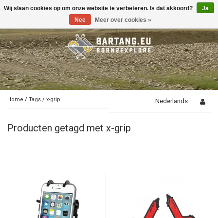
Wij slaan cookies op om onze website te verbeteren. Is dat akkoord?
Ja
Toggle
navigation
Nee
Meer over cookies »
Home
/
Tags
/
x-grip
Nederlands
Producten getagd met x-grip