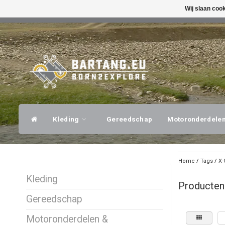
Wij slaan coo
SNELLE VERZENDING
DESKUNDI
Kleding
Gereedschap
Motoronderdele
Home
/
Tags
/
X-
Kleding
Producten
Gereedschap
Motoronderdelen &