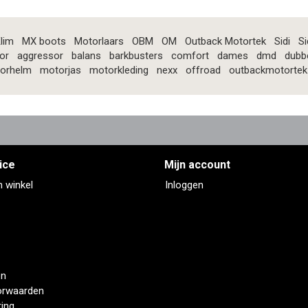
lim
MX boots
Motorlaars
OBM
OM
Outback Motortek
Sidi
Si
or
aggressor
balans
barkbusters
comfort
dames
dmd
dubb
orhelm
motorjas
motorkleding
nexx
offroad
outbackmotortek
ice
Mijn account
n winkel
Inloggen
en
orwaarden
ring