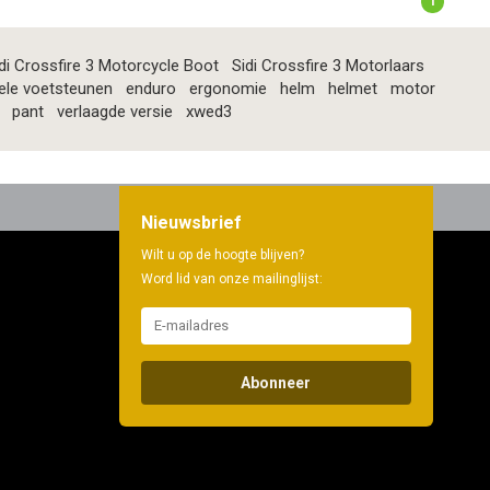
1
di Crossfire 3 Motorcycle Boot
Sidi Crossfire 3 Motorlaars
ele voetsteunen
enduro
ergonomie
helm
helmet
motor
pant
verlaagde versie
xwed3
Nieuwsbrief
Wilt u op de hoogte blijven?
Word lid van onze mailinglijst:
Abonneer