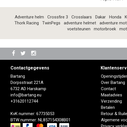
Adventure helm
Crossfire 3
Crosslaars
Dakar
Honda
K
Thork Racing
TwinPegs
adventure helmet
adventure mot
voetsteunen
motorbroek
mot
Contactgegevens
Klantenserv
Bartang
Openingstijde
Dorpsstraat 221A
Over Bartang
6732 AD Harskamp
Contact
info@bartang.eu
Maatadvies
+31620112744
Verzending
Betalen
KvK nummer: 67735053
Retour & Ruil
BTW nummer: NL857154308B01
Algemene vo
Privacy verkla