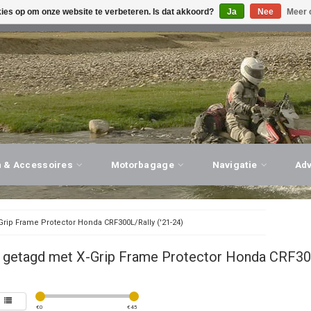
kies op om onze website te verbeteren. Is dat akkoord?
Ja
Nee
Meer 
G ADVIES, PERSOONLIJKE SERVICE!
BEZOEK ONZE WINK
n & Accessoires
Motorbagage
Navigatie
Ad
Grip Frame Protector Honda CRF300L/Rally ('21-24)
 getagd met X-Grip Frame Protector Honda CRF300
€
0
€
45