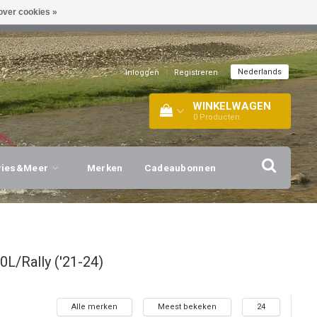
over cookies »
EL!
| +316 20112744 |
INFO@BARTANG.EU
|
Nederlands
Inloggen
|
Registreren
WINKELWAGEN
0
Producten
vies&Meer
Merken
Cadeaubonnen
L/Rally ('21-24)
Alle merken
Meest bekeken
24