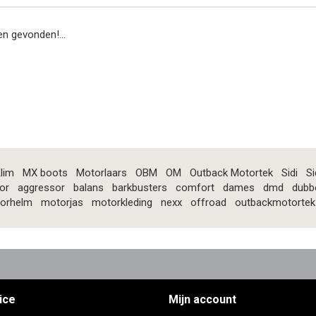
n gevonden!...
lim
MX boots
Motorlaars
OBM
OM
Outback Motortek
Sidi
Si
or
aggressor
balans
barkbusters
comfort
dames
dmd
dubb
orhelm
motorjas
motorkleding
nexx
offroad
outbackmotortek
ice
Mijn account