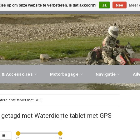
kies op om onze website te verbeteren. Is dat akkoord?
Ja
Nee
Meer 
G ADVIES, PERSOONLIJKE SERVICE!
BEZOEK ONZE WINK
n & Accessoires
Motorbagage
Navigatie
Ad
terdichte tablet met GPS
 getagd met Waterdichte tablet met GPS
€
0
€
5