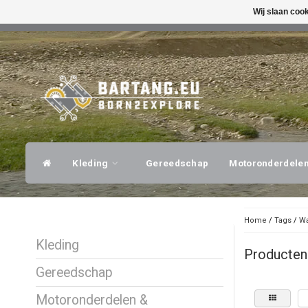
Wij slaan coo
SNELLE VERZENDING
DESKUNDI
Kleding
Gereedschap
Motoronderdele
Home
/
Tags
/
Wa
Kleding
Producten
Gereedschap
Motoronderdelen &