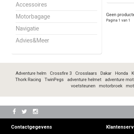
Accessoires
Geen producte
Motorbagage
Pagina 1 van 1
Navigatie
Advies&Meer
Adventure helm
Crossfire 3
Crosslaars
Dakar
Honda
K
Thork Racing
TwinPegs
adventure helmet
adventure mot
voetsteunen
motorbroek
mot
Contactgegevens
Klantenserv