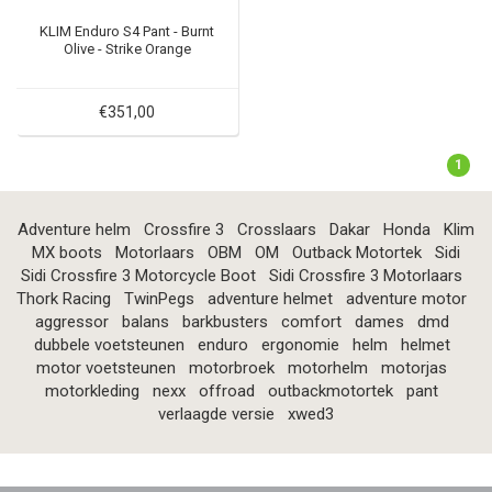
KLIM Enduro S4 Pant - Burnt
Olive - Strike Orange
€351,00
1
Adventure helm
Crossfire 3
Crosslaars
Dakar
Honda
Klim
MX boots
Motorlaars
OBM
OM
Outback Motortek
Sidi
Sidi Crossfire 3 Motorcycle Boot
Sidi Crossfire 3 Motorlaars
Thork Racing
TwinPegs
adventure helmet
adventure motor
aggressor
balans
barkbusters
comfort
dames
dmd
dubbele voetsteunen
enduro
ergonomie
helm
helmet
motor voetsteunen
motorbroek
motorhelm
motorjas
motorkleding
nexx
offroad
outbackmotortek
pant
verlaagde versie
xwed3