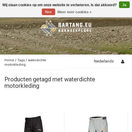
Wij slaan cookies op om onze website te verbeteren. Is dat akkoord?
Ja
Toggle
navigation
Nee
Meer over cookies »
Home
/
Tags
/
waterdichte
Nederlands
motorkleding
Producten getagd met waterdichte
motorkleding