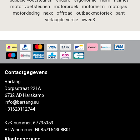
dubbele voetsteunen
enduro
ergonomie
helm
helmet
motor voetsteunen
motorbroek
motorhelm
motorjas
motorkleding
nexx
offroad
outbackmotortek
pant
verlaagde versie
xwed3
Contactgegevens
Bartang
Dorpsstraat 221A
6732 AD Harskamp
info@bartang.eu
+31620112744
KvK nummer: 67735053
BTW nummer: NL857154308B01
Klantenservice