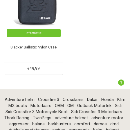
Informatie
Slacker Ballistic Nylon Case
€49,99
1
Adventure helm
Crossfire 3
Crosslaars
Dakar
Honda
Klim
MX boots
Motorlaars
OBM
OM
Outback Motortek
Sidi
Sidi Crossfire 3 Motorcycle Boot
Sidi Crossfire 3 Motorlaars
Thork Racing
TwinPegs
adventure helmet
adventure motor
aggressor
balans
barkbusters
comfort
dames
dmd