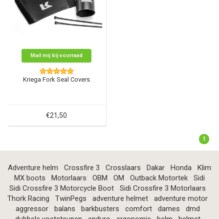
Mail mij bij voorraad
Kriega Fork Seal Covers
€21,50
1
Adventure helm
Crossfire 3
Crosslaars
Dakar
Honda
Klim
MX boots
Motorlaars
OBM
OM
Outback Motortek
Sidi
Sidi Crossfire 3 Motorcycle Boot
Sidi Crossfire 3 Motorlaars
Thork Racing
TwinPegs
adventure helmet
adventure motor
aggressor
balans
barkbusters
comfort
dames
dmd