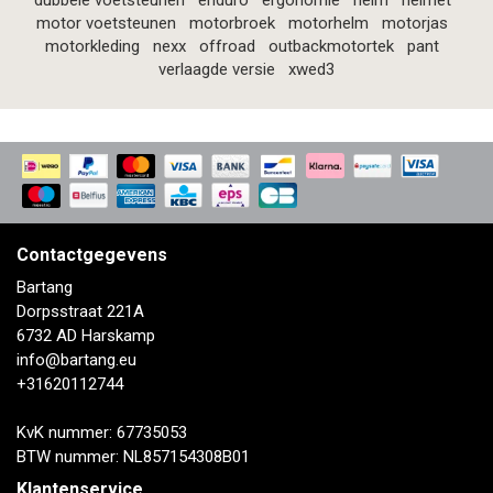
dubbele voetsteunen
enduro
ergonomie
helm
helmet
motor voetsteunen
motorbroek
motorhelm
motorjas
motorkleding
nexx
offroad
outbackmotortek
pant
verlaagde versie
xwed3
Contactgegevens
Bartang
Dorpsstraat 221A
6732 AD Harskamp
info@bartang.eu
+31620112744
KvK nummer: 67735053
BTW nummer: NL857154308B01
Klantenservice