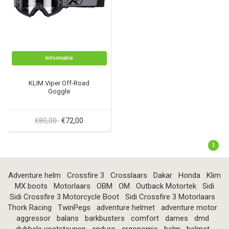
Informatie
KLIM Viper Off-Road
Goggle
€80,00
€72,00
1
Adventure helm
Crossfire 3
Crosslaars
Dakar
Honda
Klim
MX boots
Motorlaars
OBM
OM
Outback Motortek
Sidi
Sidi Crossfire 3 Motorcycle Boot
Sidi Crossfire 3 Motorlaars
Thork Racing
TwinPegs
adventure helmet
adventure motor
aggressor
balans
barkbusters
comfort
dames
dmd