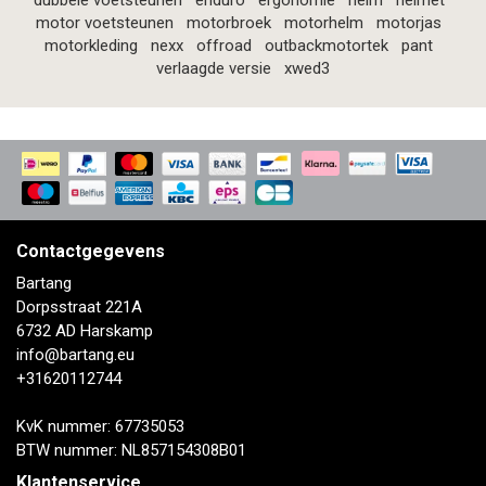
dubbele voetsteunen
enduro
ergonomie
helm
helmet
motor voetsteunen
motorbroek
motorhelm
motorjas
motorkleding
nexx
offroad
outbackmotortek
pant
verlaagde versie
xwed3
Contactgegevens
Bartang
Dorpsstraat 221A
6732 AD Harskamp
info@bartang.eu
+31620112744
KvK nummer: 67735053
BTW nummer: NL857154308B01
Klantenservice