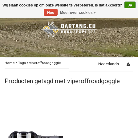
Wij slaan cookies op om onze website te verbeteren. Is dat akkoord?
Ja
Toggle
navigation
Nee
Meer over cookies »
Home
/
Tags
/
viperoffroadgoggle
Nederlands
Producten getagd met viperoffroadgoggle