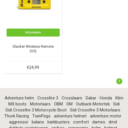
Informatie
Slacker Wireless Remote
(V5)
€24,99
1
Adventure helm
Crossfire 3
Crosslaars
Dakar
Honda
Klim
MX boots
Motorlaars
OBM
OM
Outback Motortek
Sidi
Sidi Crossfire 3 Motorcycle Boot
Sidi Crossfire 3 Motorlaars
Thork Racing
TwinPegs
adventure helmet
adventure motor
aggressor
balans
barkbusters
comfort
dames
dmd