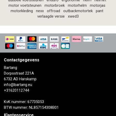
dubbele voetsteunen
enduro
ergonomie
helm
helmet
motor voetsteunen
motorbroek
motorhelm
motorjas
motorkleding
nexx
offroad
outbackmotortek
pant
verlaagde versie
xwed3
Contactgegevens
Bartang
Dorpsstraat 221A
6732 AD Harskamp
info@bartang.eu
+31620112744
KvK nummer: 67735053
BTW nummer: NL857154308B01
Klantenservice