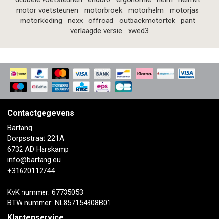
dubbele voetsteunen
enduro
ergonomie
helm
helmet
motor voetsteunen
motorbroek
motorhelm
motorjas
motorkleding
nexx
offroad
outbackmotortek
pant
verlaagde versie
xwed3
Contactgegevens
Bartang
Dorpsstraat 221A
6732 AD Harskamp
info@bartang.eu
+31620112744
KvK nummer: 67735053
BTW nummer: NL857154308B01
Klantenservice