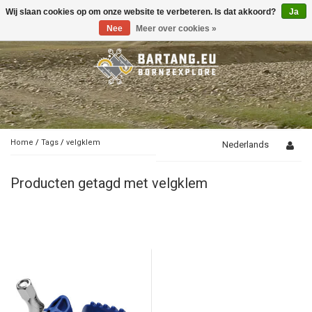
Wij slaan cookies op om onze website te verbeteren. Is dat akkoord?
Ja
Toggle
navigation
Nee
Meer over cookies »
Home
/
Tags
/
velgklem
Nederlands
Producten getagd met velgklem