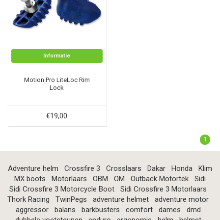
Informatie
Motion Pro LiteLoc Rim
Lock
€19,00
1
Adventure helm
Crossfire 3
Crosslaars
Dakar
Honda
Klim
MX boots
Motorlaars
OBM
OM
Outback Motortek
Sidi
Sidi Crossfire 3 Motorcycle Boot
Sidi Crossfire 3 Motorlaars
Thork Racing
TwinPegs
adventure helmet
adventure motor
aggressor
balans
barkbusters
comfort
dames
dmd