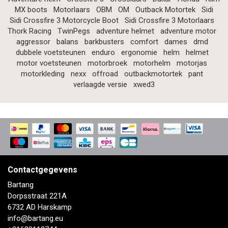
MX boots
Motorlaars
OBM
OM
Outback Motortek
Sidi
Sidi Crossfire 3 Motorcycle Boot
Sidi Crossfire 3 Motorlaars
Thork Racing
TwinPegs
adventure helmet
adventure motor
aggressor
balans
barkbusters
comfort
dames
dmd
dubbele voetsteunen
enduro
ergonomie
helm
helmet
motor voetsteunen
motorbroek
motorhelm
motorjas
motorkleding
nexx
offroad
outbackmotortek
pant
verlaagde versie
xwed3
Contactgegevens
Bartang
Dorpsstraat 221A
6732 AD Harskamp
info@bartang.eu