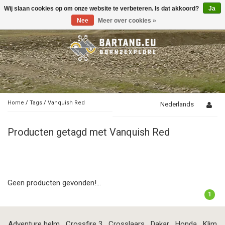
Wij slaan cookies op om onze website te verbeteren. Is dat akkoord?
Ja
Toggle
navigation
Nee
Meer over cookies »
Home
/
Tags
/
Vanquish Red
Nederlands
Producten getagd met Vanquish Red
Geen producten gevonden!...
1
Adventure helm
Crossfire 3
Crosslaars
Dakar
Honda
Klim