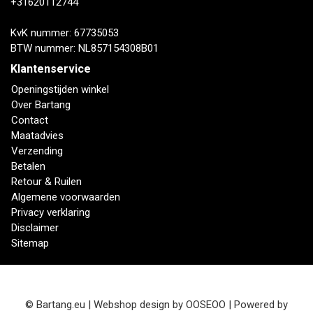
+31620112744
KvK nummer: 67735053
BTW nummer: NL857154308B01
Klantenservice
Openingstijden winkel
Over Bartang
Contact
Maatadvies
Verzending
Betalen
Retour & Ruilen
Algemene voorwaarden
Privacy verklaring
Disclaimer
Sitemap
© Bartang.eu | Webshop design by
OOSEOO
| Powered by