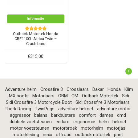
Informatie
Outback Motortek Honda
CRF1100L Africa Twin –
Crash bars
€315,00
1
Adventure helm
Crossfire 3
Crosslaars
Dakar
Honda
Klim
MX boots
Motorlaars
OBM
OM
Outback Motortek
Sidi
Sidi Crossfire 3 Motorcycle Boot
Sidi Crossfire 3 Motorlaars
Thork Racing
TwinPegs
adventure helmet
adventure motor
aggressor
balans
barkbusters
comfort
dames
dmd
dubbele voetsteunen
enduro
ergonomie
helm
helmet
motor voetsteunen
motorbroek
motorhelm
motorjas
motorkleding
nexx
offroad
outbackmotortek
pant