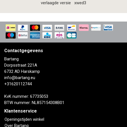
verlaagde versie
xwed3
Contactgegevens
Bartang
Dorpsstraat 221A
6732 AD Harskamp
info@bartang.eu
+31620112744
KvK nummer: 67735053
BTW nummer: NL857154308B01
Klantenservice
Openingstijden winkel
Over Bartang